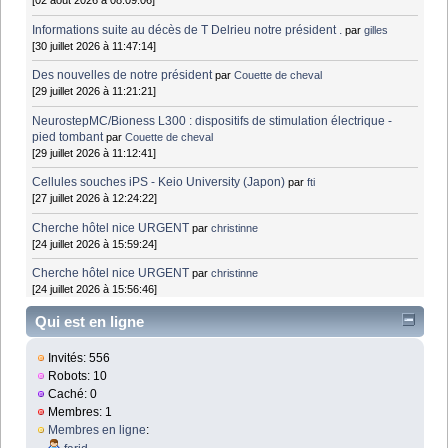
[02 août 2026 à 08:09:06]
Informations suite au décès de T Delrieu notre président .
par
gilles
[30 juillet 2026 à 11:47:14]
Des nouvelles de notre président
par
Couette de cheval
[29 juillet 2026 à 11:21:21]
NeurostepMC/Bioness L300 : dispositifs de stimulation électrique -
pied tombant
par
Couette de cheval
[29 juillet 2026 à 11:12:41]
Cellules souches iPS - Keio University (Japon)
par
fti
[27 juillet 2026 à 12:24:22]
Cherche hôtel nice URGENT
par
christinne
[24 juillet 2026 à 15:59:24]
Cherche hôtel nice URGENT
par
christinne
[24 juillet 2026 à 15:56:46]
Qui est en ligne
Invités: 556
Robots: 10
Caché: 0
Membres: 1
Membres en ligne
: