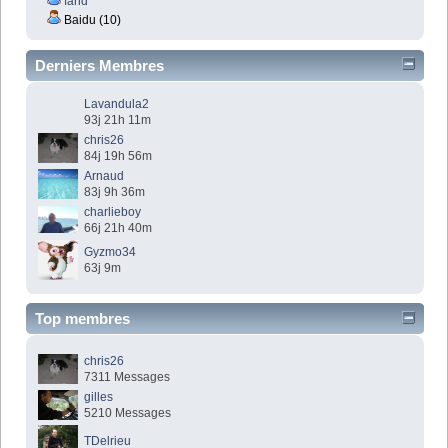
farid
Baidu (10)
Derniers Membres
Lavandula2
93j 21h 11m
chris26
84j 19h 56m
Arnaud
83j 9h 36m
charlieboy
66j 21h 40m
Gyzmo34
63j 9m
Top membres
chris26
7311 Messages
gilles
5210 Messages
TDelrieu