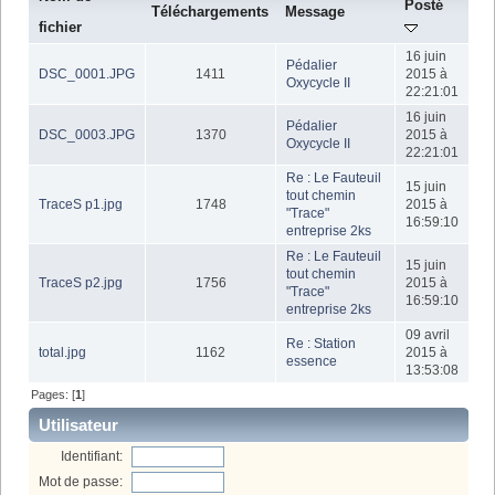
Posté
Téléchargements
Message
fichier
16 juin
Pédalier
DSC_0001.JPG
1411
2015 à
Oxycycle II
22:21:01
16 juin
Pédalier
DSC_0003.JPG
1370
2015 à
Oxycycle II
22:21:01
Re : Le Fauteuil
15 juin
tout chemin
TraceS p1.jpg
1748
2015 à
"Trace"
16:59:10
entreprise 2ks
Re : Le Fauteuil
15 juin
tout chemin
TraceS p2.jpg
1756
2015 à
"Trace"
16:59:10
entreprise 2ks
09 avril
Re : Station
total.jpg
1162
2015 à
essence
13:53:08
Pages: [
1
]
Utilisateur
Identifiant:
Mot de passe: