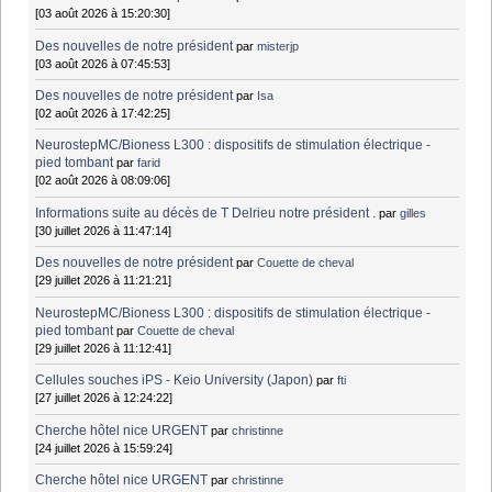
[03 août 2026 à 15:20:30]
Des nouvelles de notre président
par
misterjp
[03 août 2026 à 07:45:53]
Des nouvelles de notre président
par
Isa
[02 août 2026 à 17:42:25]
NeurostepMC/Bioness L300 : dispositifs de stimulation électrique -
pied tombant
par
farid
[02 août 2026 à 08:09:06]
Informations suite au décès de T Delrieu notre président .
par
gilles
[30 juillet 2026 à 11:47:14]
Des nouvelles de notre président
par
Couette de cheval
[29 juillet 2026 à 11:21:21]
NeurostepMC/Bioness L300 : dispositifs de stimulation électrique -
pied tombant
par
Couette de cheval
[29 juillet 2026 à 11:12:41]
Cellules souches iPS - Keio University (Japon)
par
fti
[27 juillet 2026 à 12:24:22]
Cherche hôtel nice URGENT
par
christinne
[24 juillet 2026 à 15:59:24]
Cherche hôtel nice URGENT
par
christinne