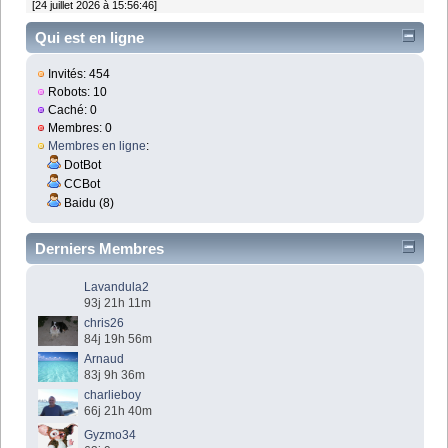
[24 juillet 2026 à 15:56:46]
Qui est en ligne
Invités: 454
Robots: 10
Caché: 0
Membres: 0
Membres en ligne
:
DotBot
CCBot
Baidu (8)
Derniers Membres
Lavandula2
93j 21h 11m
chris26
84j 19h 56m
Arnaud
83j 9h 36m
charlieboy
66j 21h 40m
Gyzmo34