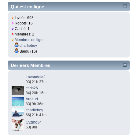
Qui est en ligne
Invités: 693
Robots: 16
Caché: 1
Membres: 2
Membres en ligne
:
charlieboy
Baidu (16)
Derniers Membres
Lavandula2
93j 21h 37m
chris26
84j 20h 16m
Arnaud
83j 9h 36m
charlieboy
66j 21h 41m
Gyzmo34
63j 9m