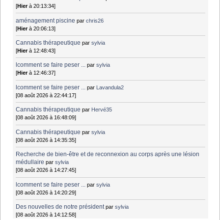
[
Hier
à 20:13:34]
aménagement piscine
par
chris26
[
Hier
à 20:06:13]
Cannabis thérapeutique
par
sylvia
[
Hier
à 12:48:43]
lcomment se faire peser ...
par
sylvia
[
Hier
à 12:46:37]
lcomment se faire peser ...
par
Lavandula2
[08 août 2026 à 22:44:17]
Cannabis thérapeutique
par
Hervé35
[08 août 2026 à 16:48:09]
Cannabis thérapeutique
par
sylvia
[08 août 2026 à 14:35:35]
Recherche de bien-être et de reconnexion au corps après une lésion
médullaire
par
sylvia
[08 août 2026 à 14:27:45]
lcomment se faire peser ...
par
sylvia
[08 août 2026 à 14:20:29]
Des nouvelles de notre président
par
sylvia
[08 août 2026 à 14:12:58]