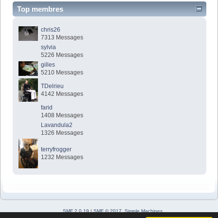
Top membres
chris26
7313 Messages
sylvia
5226 Messages
gilles
5210 Messages
TDelrieu
4142 Messages
farid
1408 Messages
Lavandula2
1326 Messages
terryfrogger
1232 Messages
SMF 2.0.19
|
SMF © 2017
,
Simple Machines
Simple Audio Video Embedder