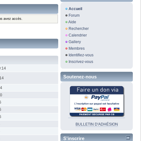
Accueil
Forum
ous avez accès.
Aide
Rechercher
Calendrier
Gallery
Membres
Identifiez-vous
Inscrivez-vous
0:14
Soutenez-nous
:14
34
20
6
6
6
3
BULLETIN D'ADHÉSION
3
S'inscrire
3