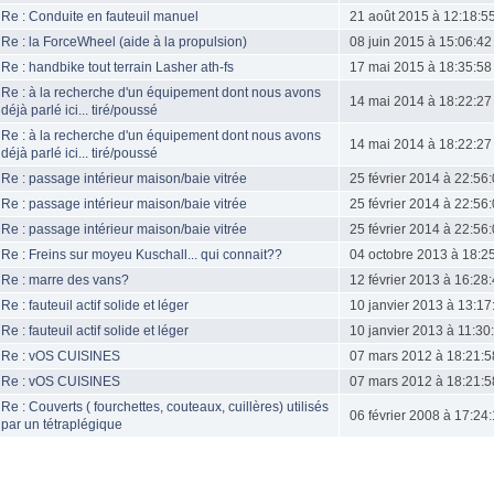
Re : Conduite en fauteuil manuel
21 août 2015 à 12:18:5
Re : la ForceWheel (aide à la propulsion)
08 juin 2015 à 15:06:42
Re : handbike tout terrain Lasher ath-fs
17 mai 2015 à 18:35:58
Re : à la recherche d'un équipement dont nous avons
14 mai 2014 à 18:22:27
déjà parlé ici... tiré/poussé
Re : à la recherche d'un équipement dont nous avons
14 mai 2014 à 18:22:27
déjà parlé ici... tiré/poussé
Re : passage intérieur maison/baie vitrée
25 février 2014 à 22:56
Re : passage intérieur maison/baie vitrée
25 février 2014 à 22:56
Re : passage intérieur maison/baie vitrée
25 février 2014 à 22:56
Re : Freins sur moyeu Kuschall... qui connait??
04 octobre 2013 à 18:2
Re : marre des vans?
12 février 2013 à 16:28
Re : fauteuil actif solide et léger
10 janvier 2013 à 13:17
Re : fauteuil actif solide et léger
10 janvier 2013 à 11:30
Re : vOS CUISINES
07 mars 2012 à 18:21:5
Re : vOS CUISINES
07 mars 2012 à 18:21:5
Re : Couverts ( fourchettes, couteaux, cuillères) utilisés
06 février 2008 à 17:24
par un tétraplégique