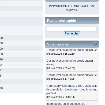
5
INSCRIPTION AU FORUM ALARME
cliquez ici
Recherche rapide
:00
:00
Sujet récents
:00
Des nouvelles de notre président
par
Isa
[03 août 2026 à 15:20:30]
5:05
:46
Des nouvelles de notre président
par
misterjp
:29
[03 août 2026 à 07:45:53]
:26
Des nouvelles de notre président
par
Isa
8
[02 août 2026 à 17:42:25]
8
NeurostepMC/Bioness L300 : dispositifs
:19
de stimulation électrique - pied tombant
par
farid
[02 août 2026 à 08:09:06]
Informations suite au décès de T