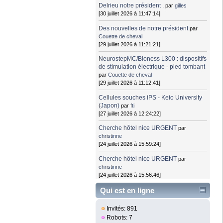
Delrieu notre président .
par
gilles
[30 juillet 2026 à 11:47:14]
Des nouvelles de notre président
par
Couette de cheval
[29 juillet 2026 à 11:21:21]
NeurostepMC/Bioness L300 : dispositifs
de stimulation électrique - pied tombant
par
Couette de cheval
[29 juillet 2026 à 11:12:41]
Cellules souches iPS - Keio University
(Japon)
par
fti
[27 juillet 2026 à 12:24:22]
Cherche hôtel nice URGENT
par
christinne
[24 juillet 2026 à 15:59:24]
Cherche hôtel nice URGENT
par
christinne
[24 juillet 2026 à 15:56:46]
Qui est en ligne
Invités: 891
Robots: 7