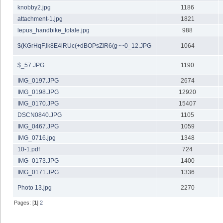
knobby2.jpg
1186
attachment-1.jpg
1821
lepus_handbike_totale.jpg
988
$(KGrHqF,!k8E4lRUc(+dBOPsZlR6(g~~0_12.JPG
1064
$_57.JPG
1190
IMG_0197.JPG
2674
IMG_0198.JPG
12920
IMG_0170.JPG
15407
DSCN0840.JPG
1105
IMG_0467.JPG
1059
IMG_0716.jpg
1348
10-1.pdf
724
IMG_0173.JPG
1400
IMG_0171.JPG
1336
Photo 13.jpg
2270
Pages: [
1
]
2