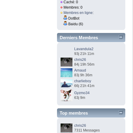
Caché: 0
Membres: 0
Membres en ligne
:
DotBot
Baidu (6)
Derniers Membres
Lavandula2
93j 21h 11m
chris26
84j 19h 56m
Arnaud
83j 9h 36m
charlieboy
66j 21h 41m
Gyzmo34
63j 9m
Top membres
chris26
7311 Messages