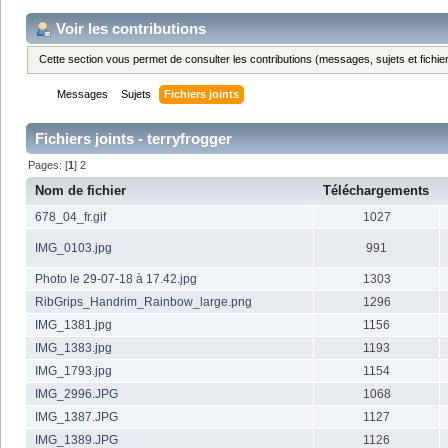
Voir les contributions
Cette section vous permet de consulter les contributions (messages, sujets et fichier
Messages
Sujets
Fichiers joints
Fichiers joints - terryfrogger
Pages: [
1
]
2
Nom de fichier
Téléchargements
678_04_fr.gif
1027
IMG_0103.jpg
991
Photo le 29-07-18 à 17.42.jpg
1303
RibGrips_Handrim_Rainbow_large.png
1296
IMG_1381.jpg
1156
IMG_1383.jpg
1193
IMG_1793.jpg
1154
IMG_2996.JPG
1068
IMG_1387.JPG
1127
IMG_1389.JPG
1126