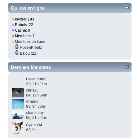
Qui est en ligne
Invités: 193
Robots: 22
Caché: 0
Membres: 1
Membres en ligne
:
RosenKreutz
Baidu (22)
Derniers Membres
Lavandula2
93j 21h 11m
chris26
84j 19h 56m
Arnaud
83j 9h 36m
charlieboy
66j 21h 41m
Gyzmo34
63j 9m