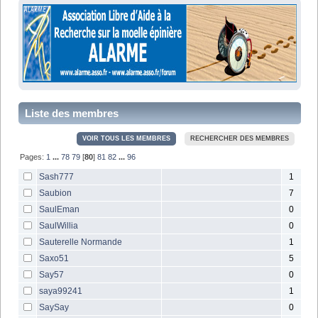
Liste des membres
A
B
C
D
E
F
G
H
I
J
K
L
M
N
O
P
Q
R
S
T
U
V
W
X
Y
Z
VOIR TOUS LES MEMBRES
RECHERCHER DES MEMBRES
Pages:
1
...
78
79
[
80
]
81
82
...
96
Sash777
1
Saubion
7
SaulEman
0
SaulWillia
0
Sauterelle Normande
1
Saxo51
5
Say57
0
saya99241
1
SaySay
0