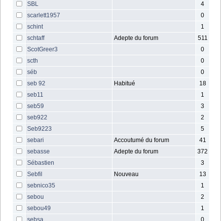
SBL
4
scarlett1957
0
schint
1
schtaff
Adepte du forum
511
ScotGreer3
0
scth
0
séb
0
seb 92
Habitué
18
seb11
1
seb59
3
seb922
2
Seb9223
5
sebari
Accoutumé du forum
41
sebasse
Adepte du forum
372
Sébastien
3
Sebfil
Nouveau
13
sebnico35
1
sebou
2
sebou49
1
sebsa
0