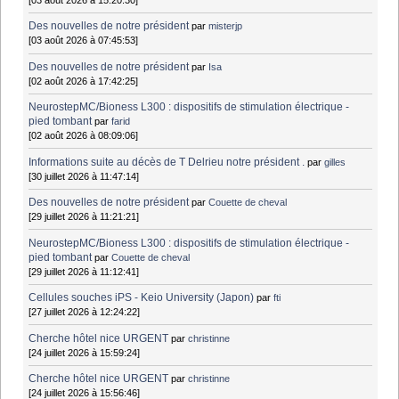
Des nouvelles de notre président
par
misterjp
[03 août 2026 à 07:45:53]
Des nouvelles de notre président
par
Isa
[02 août 2026 à 17:42:25]
NeurostepMC/Bioness L300 : dispositifs de stimulation électrique -
pied tombant
par
farid
[02 août 2026 à 08:09:06]
Informations suite au décès de T Delrieu notre président .
par
gilles
[30 juillet 2026 à 11:47:14]
Des nouvelles de notre président
par
Couette de cheval
[29 juillet 2026 à 11:21:21]
NeurostepMC/Bioness L300 : dispositifs de stimulation électrique -
pied tombant
par
Couette de cheval
[29 juillet 2026 à 11:12:41]
Cellules souches iPS - Keio University (Japon)
par
fti
[27 juillet 2026 à 12:24:22]
Cherche hôtel nice URGENT
par
christinne
[24 juillet 2026 à 15:59:24]
Cherche hôtel nice URGENT
par
christinne
[24 juillet 2026 à 15:56:46]