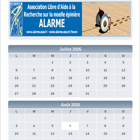
Juillet 2026
L
M
M
J
V
S
D
1
2
3
4
5
6
7
8
9
10
11
12
13
14
15
16
17
18
19
20
21
22
23
24
25
26
27
28
29
30
31
Août 2026
L
M
M
J
V
S
D
1
2
3
4
5
6
7
8
9
10
11
12
13
14
15
16