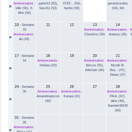
Anniversaires :
patrick2 (82)
,
STEF... (50)
,
gerardcoudou
»
killic (50)
,
X-
Saxo51 (53)
haribo (58)
(64)
,
6ril
Men (56)
10
11
12
13
14
-
Semaine
33
Anniversaires :
Anniversaires :
A
Anniversaires :
Chondrox (56)
Antares (35)
f
»
lilo (45)
17
18
19
20
21
-
Semaine
34
Anniversaires :
Anniversaires :
Anniversaires :
ohubau (63)
ibiscus (55)
,
Mystik-B-
»
Adichats (66)
Boy... (47)
,
Eiwaz (47)
24
25
26
27
28
-
Semaine
35
Anniversaires :
Anniversaires :
Anniversaires :
Amandinepicron
franqui (41)
PAUL (67)
,
»
(40)
aline (49)
,
Nanette38240
(66)
31
-
Semaine
36
Anniversaires :
»
Micka (41)