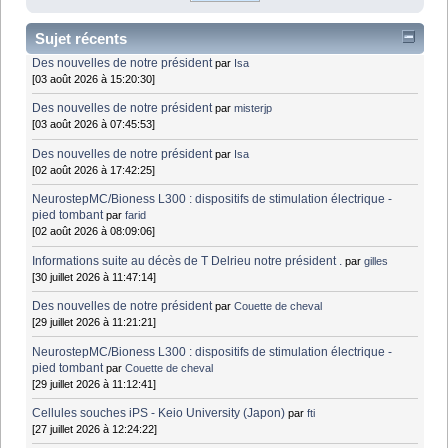
Sujet récents
Des nouvelles de notre président
par
Isa
[03 août 2026 à 15:20:30]
Des nouvelles de notre président
par
misterjp
[03 août 2026 à 07:45:53]
Des nouvelles de notre président
par
Isa
[02 août 2026 à 17:42:25]
NeurostepMC/Bioness L300 : dispositifs de stimulation électrique -
pied tombant
par
farid
[02 août 2026 à 08:09:06]
Informations suite au décès de T Delrieu notre président .
par
gilles
[30 juillet 2026 à 11:47:14]
Des nouvelles de notre président
par
Couette de cheval
[29 juillet 2026 à 11:21:21]
NeurostepMC/Bioness L300 : dispositifs de stimulation électrique -
pied tombant
par
Couette de cheval
[29 juillet 2026 à 11:12:41]
Cellules souches iPS - Keio University (Japon)
par
fti
[27 juillet 2026 à 12:24:22]