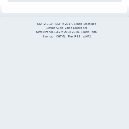
SMF 2.0.19
|
SMF © 2017
,
Simple Machines
Simple Audio Video Embedder
SimplePortal 2.3.7 © 2008-2026, SimplePortal
Sitemap
XHTML
Flux RSS
WAP2