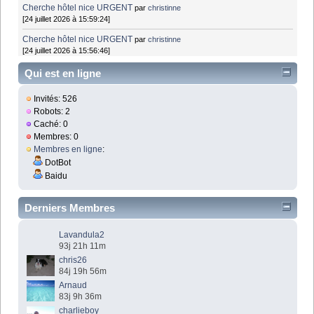
Cherche hôtel nice URGENT
par
christinne
[24 juillet 2026 à 15:59:24]
Cherche hôtel nice URGENT
par
christinne
[24 juillet 2026 à 15:56:46]
Qui est en ligne
Invités: 526
Robots: 2
Caché: 0
Membres: 0
Membres en ligne
:
DotBot
Baidu
Derniers Membres
Lavandula2
93j 21h 11m
chris26
84j 19h 56m
Arnaud
83j 9h 36m
charlieboy