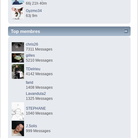
66j 21h 40m
Gyzmo34
63j 9m
Top membres
chris26
7311 Messages
gilles
5210 Messages
TDelrieu
4142 Messages
farid
1408 Messages
Lavandula2
1325 Messages
STEPHANE
1040 Messages
J.Solis
999 Messages