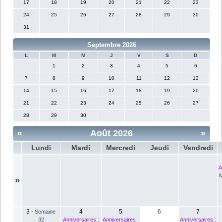
17
18
19
20
21
22
23
24
25
26
27
28
29
30
31
Septembre 2026
L
M
M
J
V
S
D
1
2
3
4
5
6
7
8
9
10
11
12
13
14
15
16
17
18
19
20
21
22
23
24
25
26
27
28
29
30
«
Août 2026
»
Lundi
Mardi
Mercredi
Jeudi
Vendredi
A
M
»
3
4
5
6
7
-
Semaine
32
Anniversaires :
Anniversaires :
Anniversaires :