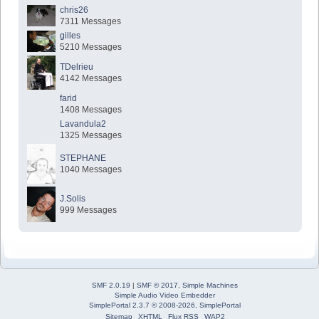
chris26
7311 Messages
gilles
5210 Messages
TDelrieu
4142 Messages
farid
1408 Messages
Lavandula2
1325 Messages
STEPHANE
1040 Messages
J.Solis
999 Messages
SMF 2.0.19
|
SMF © 2017
,
Simple Machines
Simple Audio Video Embedder
SimplePortal 2.3.7 © 2008-2026, SimplePortal
Sitemap
XHTML
Flux RSS
WAP2