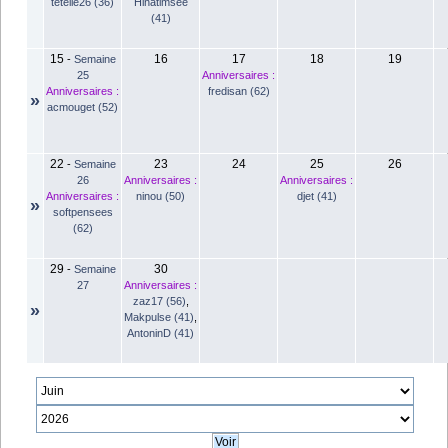
tetelle26 (36)
Hinatimsee
(41)
15
16
17
18
19
-
Semaine
25
Anniversaires :
Anniversaires :
fredisan (62)
»
acmouget (52)
22
23
24
25
26
-
Semaine
26
Anniversaires :
Anniversaires :
Anniversaires :
ninou (50)
djet (41)
»
softpensees
(62)
29
30
-
Semaine
27
Anniversaires :
zaz17 (56)
,
»
Makpulse (41)
,
AntoninD (41)