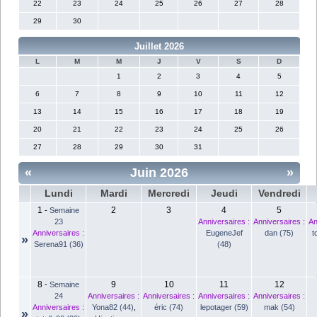
22
23
24
25
26
27
28
29
30
Juillet 2026
L
M
M
J
V
S
D
1
2
3
4
5
6
7
8
9
10
11
12
13
14
15
16
17
18
19
20
21
22
23
24
25
26
27
28
29
30
31
«
Juin 2026
»
Lundi
Mardi
Mercredi
Jeudi
Vendredi
1
2
3
4
5
-
Semaine
23
Anniversaires :
Anniversaires :
An
Anniversaires :
EugeneJef
dan (75)
t
»
Serena91 (36)
(48)
8
9
10
11
12
-
Semaine
24
Anniversaires :
Anniversaires :
Anniversaires :
Anniversaires :
Anniversaires :
Yona82 (44)
,
éric (74)
lepotager (59)
mak (54)
»