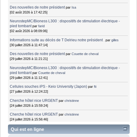
Des nouvelles de notre président
par
Isa
[02 août 2026 à 17:42:25]
NeurostepMC/Bioness L300 : dispositifs de stimulation électrique -
pied tombant
par
farid
[02 août 2026 à 08:09:06]
Informations suite au décès de T Delrieu notre président .
par
gilles
[30 juillet 2026 à 11:47:14]
Des nouvelles de notre président
par
Couette de cheval
[29 juillet 2026 à 11:21:21]
NeurostepMC/Bioness L300 : dispositifs de stimulation électrique -
pied tombant
par
Couette de cheval
[29 juillet 2026 à 11:12:41]
Cellules souches iPS - Keio University (Japon)
par
fti
[27 juillet 2026 à 12:24:22]
Cherche hôtel nice URGENT
par
christinne
[24 juillet 2026 à 15:59:24]
Cherche hôtel nice URGENT
par
christinne
[24 juillet 2026 à 15:56:46]
Qui est en ligne