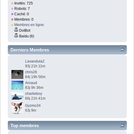
Invités: 725
Robots: 7
Caché: 0
Membres: 0
Membres en ligne
:
DotBot
Baidu (6)
Derniers Membres
Lavandula2
93j 21h 11m
chris26
84j 19h 56m
Arnaud
83j 9h 36m
charlieboy
66j 21h 41m
Gyzmo34
63j 9m
Top membres