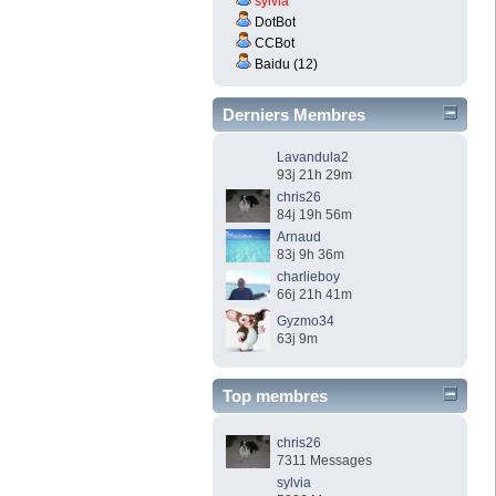
sylvia
DotBot
CCBot
Baidu (12)
Derniers Membres
Lavandula2
93j 21h 29m
chris26
84j 19h 56m
Arnaud
83j 9h 36m
charlieboy
66j 21h 41m
Gyzmo34
63j 9m
Top membres
chris26
7311 Messages
sylvia