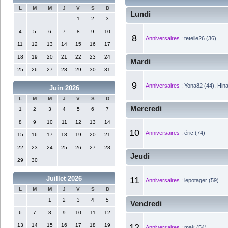
L
M
M
J
V
S
D
Lundi
1
2
3
4
5
6
7
8
9
10
8
Anniversaires :
tetelle26 (36)
11
12
13
14
15
16
17
18
19
20
21
22
23
24
Mardi
25
26
27
28
29
30
31
9
Anniversaires :
Yona82 (44)
,
Hina
Juin 2026
L
M
M
J
V
S
D
Mercredi
1
2
3
4
5
6
7
8
9
10
11
12
13
14
10
Anniversaires :
éric (74)
15
16
17
18
19
20
21
22
23
24
25
26
27
28
Jeudi
29
30
Juillet 2026
11
Anniversaires :
lepotager (59)
L
M
M
J
V
S
D
1
2
3
4
5
Vendredi
6
7
8
9
10
11
12
13
14
15
16
17
18
19
12
Anniversaires :
mak (54)