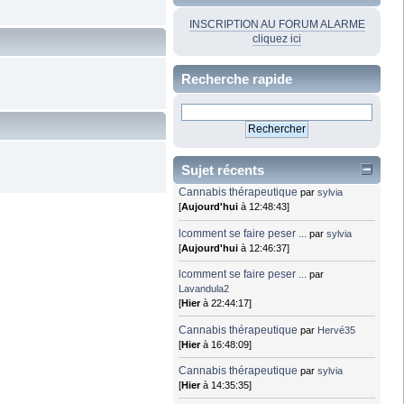
INSCRIPTION AU FORUM ALARME
cliquez ici
Recherche rapide
Sujet récents
Cannabis thérapeutique
par
sylvia
[
Aujourd'hui
à 12:48:43]
lcomment se faire peser ...
par
sylvia
[
Aujourd'hui
à 12:46:37]
lcomment se faire peser ...
par
Lavandula2
[
Hier
à 22:44:17]
Cannabis thérapeutique
par
Hervé35
[
Hier
à 16:48:09]
Cannabis thérapeutique
par
sylvia
[
Hier
à 14:35:35]