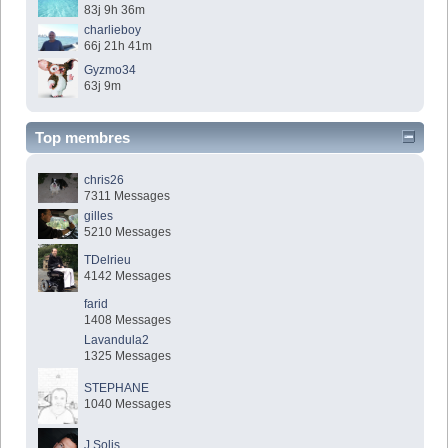
83j 9h 36m
charlieboy
66j 21h 41m
Gyzmo34
63j 9m
Top membres
chris26
7311 Messages
gilles
5210 Messages
TDelrieu
4142 Messages
farid
1408 Messages
Lavandula2
1325 Messages
STEPHANE
1040 Messages
J.Solis