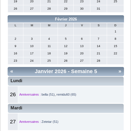
19
20
21
22
23
24
25
26
27
28
29
30
31
Février 2026
L
M
M
J
V
S
D
1
2
3
4
5
6
7
8
9
10
11
12
13
14
15
16
17
18
19
20
21
22
23
24
25
26
27
28
«
Janvier 2026
- Semaine 5
»
Lundi
26
Anniversaires :
bella (51)
,
remidu60 (65)
Mardi
27
Anniversaires :
Zetetar (51)