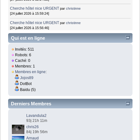
Cherche hôtel nice URGENT
par
christinne
[24 juillet 2026 à 15:59:24]
Cherche hôtel nice URGENT
par
christinne
[24 juillet 2026 à 15:56:46]
Qui est en ligne
Invités: 511
Robots: 6
Caché: 0
Membres: 1
Membres en ligne
:
Jojos89
DotBot
Baidu (5)
Derniers Membres
Lavandula2
93j 21h 11m
chris26
84j 19h 56m
Arnaud