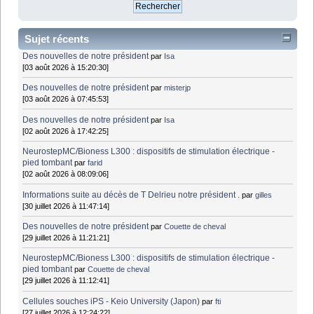
Sujet récents
Des nouvelles de notre président
par
Isa
[03 août 2026 à 15:20:30]
Des nouvelles de notre président
par
misterjp
[03 août 2026 à 07:45:53]
Des nouvelles de notre président
par
Isa
[02 août 2026 à 17:42:25]
NeurostepMC/Bioness L300 : dispositifs de stimulation électrique -
pied tombant
par
farid
[02 août 2026 à 08:09:06]
Informations suite au décès de T Delrieu notre président .
par
gilles
[30 juillet 2026 à 11:47:14]
Des nouvelles de notre président
par
Couette de cheval
[29 juillet 2026 à 11:21:21]
NeurostepMC/Bioness L300 : dispositifs de stimulation électrique -
pied tombant
par
Couette de cheval
[29 juillet 2026 à 11:12:41]
Cellules souches iPS - Keio University (Japon)
par
fti
[27 juillet 2026 à 12:24:22]