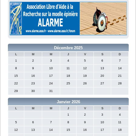
Décembre 2025
L
M
M
J
V
S
D
1
2
3
4
5
6
7
8
9
10
11
12
13
14
15
16
17
18
19
20
21
22
23
24
25
26
27
28
29
30
31
Janvier 2026
L
M
M
J
V
S
D
1
2
3
4
5
6
7
8
9
10
11
12
13
14
15
16
17
18