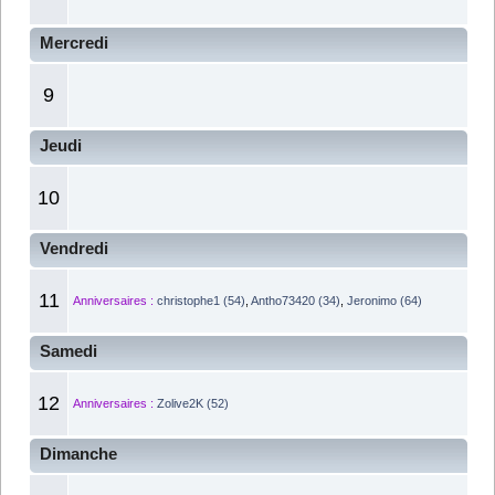
Mercredi
9
Jeudi
10
Vendredi
11
Anniversaires :
christophe1 (54)
,
Antho73420 (34)
,
Jeronimo (64)
Samedi
12
Anniversaires :
Zolive2K (52)
Dimanche