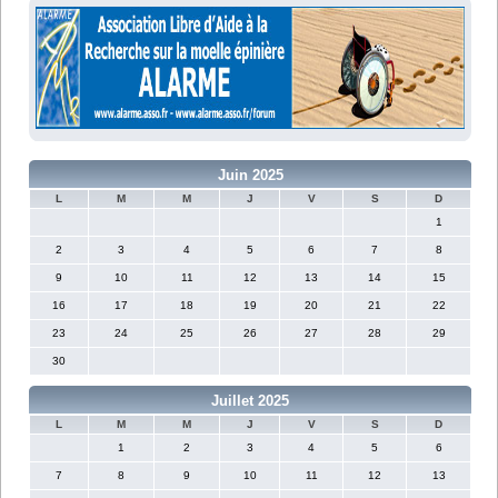
Juin 2025
L
M
M
J
V
S
D
1
2
3
4
5
6
7
8
9
10
11
12
13
14
15
16
17
18
19
20
21
22
23
24
25
26
27
28
29
30
Juillet 2025
L
M
M
J
V
S
D
1
2
3
4
5
6
7
8
9
10
11
12
13