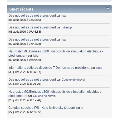
Sujet récents
Des nouvelles de notre président
par
Isa
[03 août 2026 à 15:20:30]
Des nouvelles de notre président
par
misterjp
[03 août 2026 à 07:45:53]
Des nouvelles de notre président
par
Isa
[02 août 2026 à 17:42:25]
NeurostepMC/Bioness L300 : dispositifs de stimulation électrique -
pied tombant
par
farid
[02 août 2026 à 08:09:06]
Informations suite au décès de T Delrieu notre président .
par
gilles
[30 juillet 2026 à 11:47:14]
Des nouvelles de notre président
par
Couette de cheval
[29 juillet 2026 à 11:21:21]
NeurostepMC/Bioness L300 : dispositifs de stimulation électrique -
pied tombant
par
Couette de cheval
[29 juillet 2026 à 11:12:41]
Cellules souches iPS - Keio University (Japon)
par
fti
[27 juillet 2026 à 12:24:22]