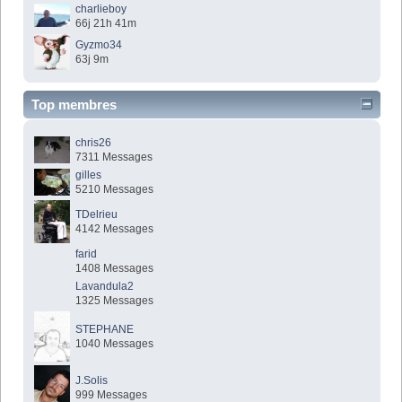
charlieboy
66j 21h 41m
Gyzmo34
63j 9m
Top membres
chris26
7311 Messages
gilles
5210 Messages
TDelrieu
4142 Messages
farid
1408 Messages
Lavandula2
1325 Messages
STEPHANE
1040 Messages
J.Solis
999 Messages