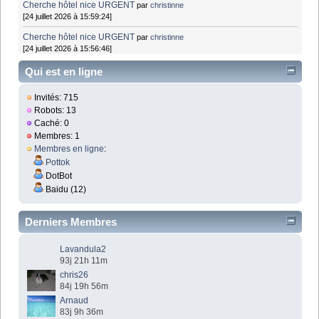
Cherche hôtel nice URGENT
par
christinne
[24 juillet 2026 à 15:59:24]
Cherche hôtel nice URGENT
par
christinne
[24 juillet 2026 à 15:56:46]
Qui est en ligne
Invités: 715
Robots: 13
Caché: 0
Membres: 1
Membres en ligne
:
Pottok
DotBot
Baidu (12)
Derniers Membres
Lavandula2
93j 21h 11m
chris26
84j 19h 56m
Arnaud
83j 9h 36m