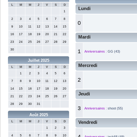
L
M
M
J
V
S
D
Lundi
1
2
3
4
5
6
7
8
0
9
10
11
12
13
14
15
16
17
18
19
20
21
22
Mardi
23
24
25
26
27
28
29
30
1
Anniversaires :
GG (43)
Juillet 2025
Mercredi
L
M
M
J
V
S
D
1
2
3
4
5
6
2
7
8
9
10
11
12
13
14
15
16
17
18
19
20
Jeudi
21
22
23
24
25
26
27
28
29
30
31
3
Anniversaires :
shoot (55)
Août 2025
L
M
M
J
V
S
D
Vendredi
1
2
3
4
5
6
7
8
9
10
4
Anniversaires :
jack68 (49)