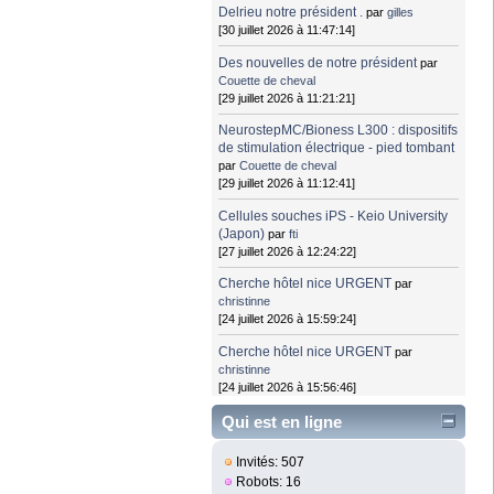
Delrieu notre président .
par
gilles
[30 juillet 2026 à 11:47:14]
Des nouvelles de notre président
par
Couette de cheval
[29 juillet 2026 à 11:21:21]
NeurostepMC/Bioness L300 : dispositifs
de stimulation électrique - pied tombant
par
Couette de cheval
[29 juillet 2026 à 11:12:41]
Cellules souches iPS - Keio University
(Japon)
par
fti
[27 juillet 2026 à 12:24:22]
Cherche hôtel nice URGENT
par
christinne
[24 juillet 2026 à 15:59:24]
Cherche hôtel nice URGENT
par
christinne
[24 juillet 2026 à 15:56:46]
Qui est en ligne
Invités: 507
Robots: 16