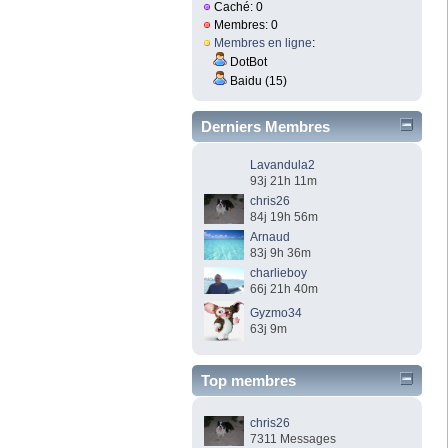
Caché: 0
Membres: 0
Membres en ligne
:
DotBot
Baidu (15)
Derniers Membres
Lavandula2
93j 21h 11m
chris26
84j 19h 56m
Arnaud
83j 9h 36m
charlieboy
66j 21h 40m
Gyzmo34
63j 9m
Top membres
chris26
7311 Messages