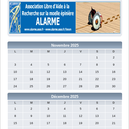
Novembre 2025
L
M
M
J
V
S
D
1
2
3
4
5
6
7
8
9
10
11
12
13
14
15
16
17
18
19
20
21
22
23
24
25
26
27
28
29
30
Décembre 2025
L
M
M
J
V
S
D
1
2
3
4
5
6
7
8
9
10
11
12
13
14
15
16
17
18
19
20
21