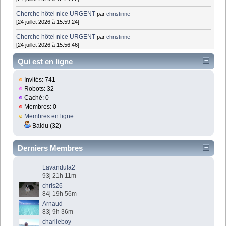
Cherche hôtel nice URGENT
par
christinne
[24 juillet 2026 à 15:59:24]
Cherche hôtel nice URGENT
par
christinne
[24 juillet 2026 à 15:56:46]
Qui est en ligne
Invités: 741
Robots: 32
Caché: 0
Membres: 0
Membres en ligne
:
Baidu (32)
Derniers Membres
Lavandula2
93j 21h 11m
chris26
84j 19h 56m
Arnaud
83j 9h 36m
charlieboy