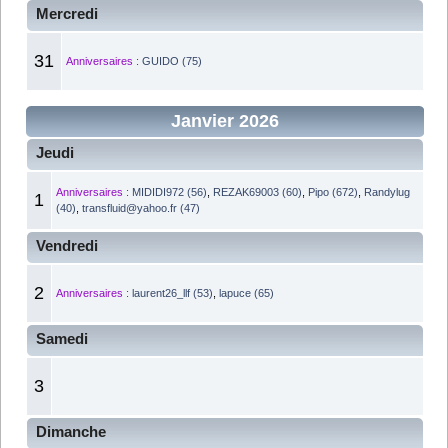
Mercredi
31
Anniversaires :
GUIDO (75)
Janvier 2026
Jeudi
Anniversaires :
MIDIDI972 (56)
,
REZAK69003 (60)
,
Pipo (672)
,
Randylug
1
(40)
,
transfluid@yahoo.fr (47)
Vendredi
2
Anniversaires :
laurent26_llf (53)
,
lapuce (65)
Samedi
3
Dimanche