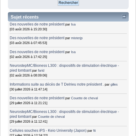
Sujet récents
Des nouvelles de notre président
par
Isa
[03 août 2026 à 15:20:30]
Des nouvelles de notre président
par
misterjp
[03 août 2026 à 07:45:53]
Des nouvelles de notre président
par
Isa
[02 août 2026 à 17:42:25]
NeurostepMC/Bioness L300 : dispositifs de stimulation électrique -
pied tombant
par
farid
[02 août 2026 à 08:09:06]
Informations suite au décès de T Delrieu notre président .
par
gilles
[30 juillet 2026 à 11:47:14]
Des nouvelles de notre président
par
Couette de cheval
[29 juillet 2026 à 11:21:21]
NeurostepMC/Bioness L300 : dispositifs de stimulation électrique -
pied tombant
par
Couette de cheval
[29 juillet 2026 à 11:12:41]
Cellules souches iPS - Keio University (Japon)
par
fti
[27 juillet 2026 à 12:24:22]