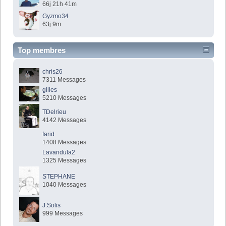
66j 21h 41m
Gyzmo34
63j 9m
Top membres
chris26
7311 Messages
gilles
5210 Messages
TDelrieu
4142 Messages
farid
1408 Messages
Lavandula2
1325 Messages
STEPHANE
1040 Messages
J.Solis
999 Messages