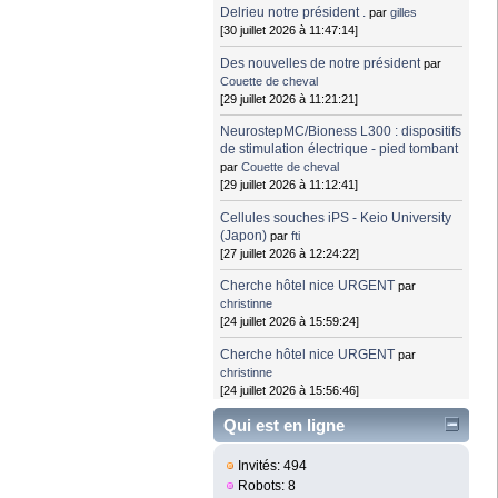
Delrieu notre président .
par
gilles
[30 juillet 2026 à 11:47:14]
Des nouvelles de notre président
par
Couette de cheval
[29 juillet 2026 à 11:21:21]
NeurostepMC/Bioness L300 : dispositifs
de stimulation électrique - pied tombant
par
Couette de cheval
[29 juillet 2026 à 11:12:41]
Cellules souches iPS - Keio University
(Japon)
par
fti
[27 juillet 2026 à 12:24:22]
Cherche hôtel nice URGENT
par
christinne
[24 juillet 2026 à 15:59:24]
Cherche hôtel nice URGENT
par
christinne
[24 juillet 2026 à 15:56:46]
Qui est en ligne
Invités: 494
Robots: 8