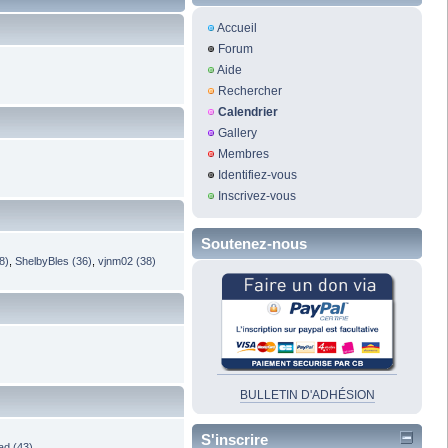
Accueil
Forum
Aide
Rechercher
Calendrier
Gallery
Membres
Identifiez-vous
Inscrivez-vous
Soutenez-nous
8)
,
ShelbyBles (36)
,
vjnm02 (38)
BULLETIN D'ADHÉSION
S'inscrire
ad (43)