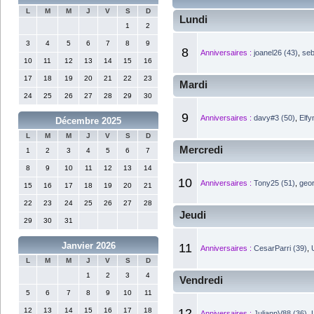
L
M
M
J
V
S
D
Lundi
1
2
3
4
5
6
7
8
9
8
Anniversaires :
joanel26 (43)
,
seb
10
11
12
13
14
15
16
17
18
19
20
21
22
23
Mardi
24
25
26
27
28
29
30
9
Anniversaires :
davy#3 (50)
,
Elfy
Décembre 2025
L
M
M
J
V
S
D
Mercredi
1
2
3
4
5
6
7
8
9
10
11
12
13
14
10
Anniversaires :
Tony25 (51)
,
geo
15
16
17
18
19
20
21
22
23
24
25
26
27
28
Jeudi
29
30
31
Janvier 2026
11
Anniversaires :
CesarParri (39)
,
L
M
M
J
V
S
D
1
2
3
4
Vendredi
5
6
7
8
9
10
11
12
13
14
15
16
17
18
12
Anniversaires :
JuliannV88 (36)
,