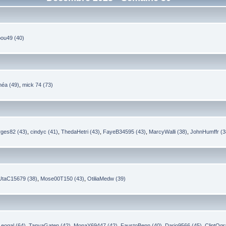
ou49 (40)
néa (49)
,
mick 74 (73)
rges82 (43)
,
cindyc (41)
,
ThedaHetri (43)
,
FayeB34595 (43)
,
MarcyWalli (38)
,
JohnHumffr (3
UtaC15679 (38)
,
Mose00T150 (43)
,
OtiliaMedw (39)
Leogal (64)
,
TanyaGaten (42)
,
MonaY69447 (42)
,
FaustoBenn (40)
,
Dario9566 (45)
,
ClintOgr