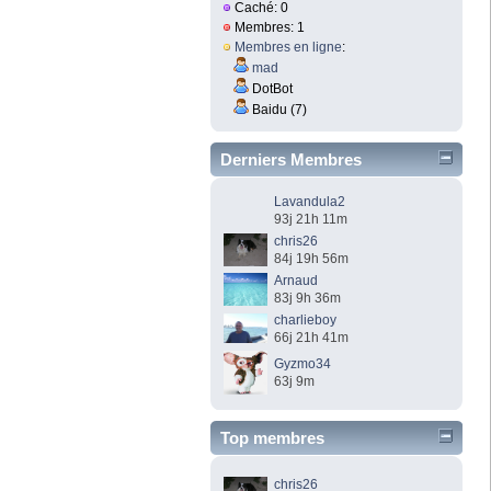
Caché: 0
Membres: 1
Membres en ligne
:
mad
DotBot
Baidu (7)
Derniers Membres
Lavandula2
93j 21h 11m
chris26
84j 19h 56m
Arnaud
83j 9h 36m
charlieboy
66j 21h 41m
Gyzmo34
63j 9m
Top membres
chris26