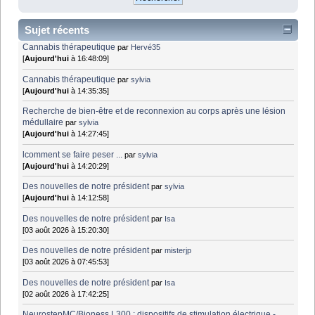
Sujet récents
Cannabis thérapeutique
par
Hervé35
[
Aujourd'hui
à 16:48:09]
Cannabis thérapeutique
par
sylvia
[
Aujourd'hui
à 14:35:35]
Recherche de bien-être et de reconnexion au corps après une lésion
médullaire
par
sylvia
[
Aujourd'hui
à 14:27:45]
lcomment se faire peser ...
par
sylvia
[
Aujourd'hui
à 14:20:29]
Des nouvelles de notre président
par
sylvia
[
Aujourd'hui
à 14:12:58]
Des nouvelles de notre président
par
Isa
[03 août 2026 à 15:20:30]
Des nouvelles de notre président
par
misterjp
[03 août 2026 à 07:45:53]
Des nouvelles de notre président
par
Isa
[02 août 2026 à 17:42:25]
NeurostepMC/Bioness L300 : dispositifs de stimulation électrique -