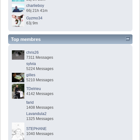
charlieboy
66j 21h 41m
Gyzmo34
63j 9m
Top membres
chris26
7311 Messages
sylvia
5224 Messages
gilles
5210 Messages
TDelrieu
4142 Messages
farid
1408 Messages
Lavandula2
1325 Messages
STEPHANE
1040 Messages