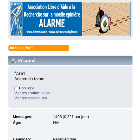
Infos du Profil
Résumé
farid 
Adepte du forum
Hors ligne
Voir les contributions
Voir les statistiques
Messages:
1408 (0,221 par jour)
Âge:
N/A
Handicap:
Paraplégique