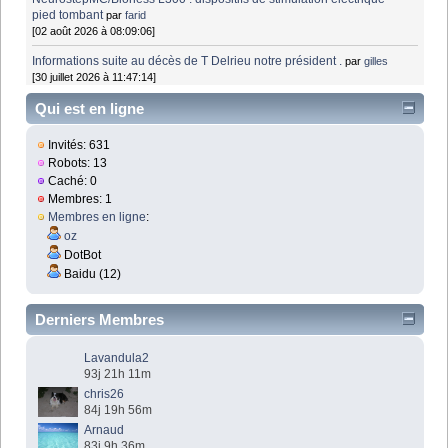
pied tombant
par
farid
[02 août 2026 à 08:09:06]
Informations suite au décès de T Delrieu notre président .
par
gilles
[30 juillet 2026 à 11:47:14]
Qui est en ligne
Invités: 631
Robots: 13
Caché: 0
Membres: 1
Membres en ligne
:
oz
DotBot
Baidu (12)
Derniers Membres
Lavandula2
93j 21h 11m
chris26
84j 19h 56m
Arnaud
83j 9h 36m