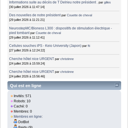
Informations suite au décès de T Delrieu notre président .
par
gilles
[30 juillet 2026 à 11:47:14]
Des nouvelles de notre président
par
Couette de cheval
[29 juillet 2026 à 11:21:21]
NeurostepMC/Bioness L300 : dispositifs de stimulation électrique -
pied tombant
par
Couette de cheval
[29 juillet 2026 à 11:12:41]
Cellules souches iPS - Keio University (Japon)
par
fti
[27 juillet 2026 à 12:24:22]
Cherche hôtel nice URGENT
par
christinne
[24 juillet 2026 à 15:59:24]
Cherche hôtel nice URGENT
par
christinne
[24 juillet 2026 à 15:56:46]
Qui est en ligne
Invités: 571
Robots: 10
Caché: 0
Membres: 0
Membres en ligne
:
DotBot
Baidu (9)