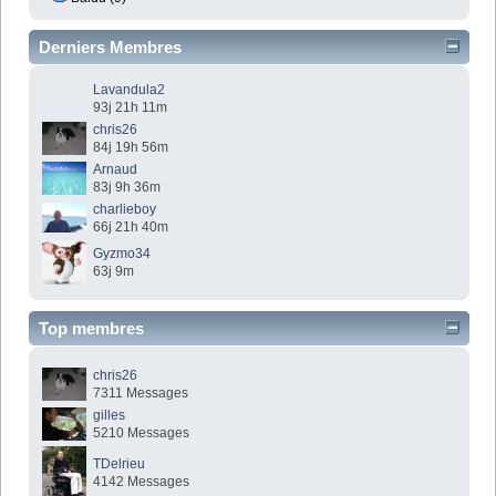
Derniers Membres
Lavandula2
93j 21h 11m
chris26
84j 19h 56m
Arnaud
83j 9h 36m
charlieboy
66j 21h 40m
Gyzmo34
63j 9m
Top membres
chris26
7311 Messages
gilles
5210 Messages
TDelrieu
4142 Messages