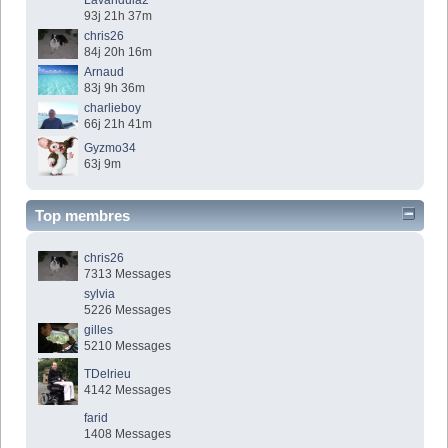
93j 21h 37m
chris26
84j 20h 16m
Arnaud
83j 9h 36m
charlieboy
66j 21h 41m
Gyzmo34
63j 9m
Top membres
chris26
7313 Messages
sylvia
5226 Messages
gilles
5210 Messages
TDelrieu
4142 Messages
farid
1408 Messages