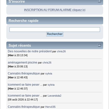
S'inscrire
INSCRIPTION AU FORUM ALARME cliquez ici
Recherche rapide
Sujet récents
Des nouvelles de notre président
par
chris26
[
Hier
à 20:13:34]
aménagement piscine
par
chris26
[
Hier
à 20:06:13]
Cannabis thérapeutique
par
sylvia
[
Hier
à 12:48:43]
lcomment se faire peser ...
par
sylvia
[
Hier
à 12:46:37]
lcomment se faire peser ...
par
Lavandula2
[08 août 2026 à 22:44:17]
Cannabis thérapeutique
par
Hervé35