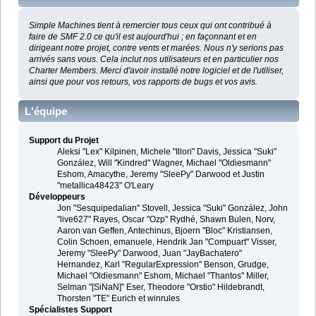
Simple Machines tient à remercier tous ceux qui ont contribué à
faire de SMF 2.0 ce qu'il est aujourd'hui ; en façonnant et en
dirigeant notre projet, contre vents et marées. Nous n'y serions pas
arrivés sans vous. Cela inclut nos utilisateurs et en particulier nos
Charter Members. Merci d'avoir installé notre logiciel et de l'utiliser,
ainsi que pour vos retours, vos rapports de bugs et vos avis.
L'équipe
Support du Projet
Aleksi "Lex" Kilpinen, Michele "Illori" Davis, Jessica "Suki"
González, Will "Kindred" Wagner, Michael "Oldiesmann"
Eshom, Amacythe, Jeremy "SleePy" Darwood et Justin
"metallica48423" O'Leary
Développeurs
Jon "Sesquipedalian" Stovell, Jessica "Suki" González, John
"live627" Rayes, Oscar "Ozp" Rydhé, Shawn Bulen, Norv,
Aaron van Geffen, Antechinus, Bjoern "Bloc" Kristiansen,
Colin Schoen, emanuele, Hendrik Jan "Compuart" Visser,
Jeremy "SleePy" Darwood, Juan "JayBachatero"
Hernandez, Karl "RegularExpression" Benson, Grudge,
Michael "Oldiesmann" Eshom, Michael "Thantos" Miller,
Selman "[SiNaN]" Eser, Theodore "Orstio" Hildebrandt,
Thorsten "TE" Eurich et winrules
Spécialistes Support