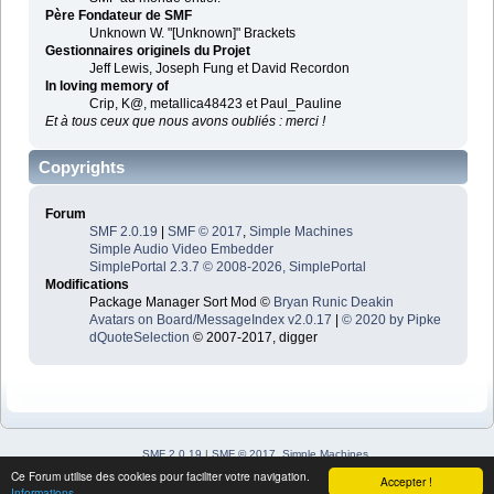
Père Fondateur de SMF
Unknown W. "[Unknown]" Brackets
Gestionnaires originels du Projet
Jeff Lewis, Joseph Fung et David Recordon
In loving memory of
Crip, K@, metallica48423 et Paul_Pauline
Et à tous ceux que nous avons oubliés : merci !
Copyrights
Forum
SMF 2.0.19
|
SMF © 2017
,
Simple Machines
Simple Audio Video Embedder
SimplePortal 2.3.7 © 2008-2026, SimplePortal
Modifications
Package Manager Sort Mod ©
Bryan Runic Deakin
Avatars on Board/MessageIndex v2.0.17
|
© 2020 by Pipke
dQuoteSelection
© 2007-2017, digger
SMF 2.0.19
|
SMF © 2017
,
Simple Machines
Simple Audio Video Embedder
Ce Forum utilise des cookies pour faciliter votre navigation.
Accepter !
SimplePortal 2.3.7 © 2008-2026, SimplePortal
Informations