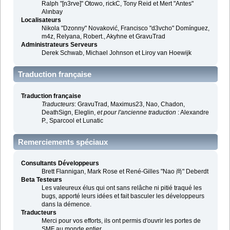
Ralph "[n3rve]" Otowo, rickC, Tony Reid et Mert "Antes"
Alınbay
Localisateurs
Nikola "Dzonny" Novaković, Francisco "d3vcho" Domínguez,
m4z, Relyana, Robert., Akyhne et GravuTrad
Administrateurs Serveurs
Derek Schwab, Michael Johnson et Liroy van Hoewijk
Traduction française
Traduction française
Traducteurs
: GravuTrad, Maximus23, Nao, Chadon,
DeathSign, Eleglin,
et pour l'ancienne traduction
: Alexandre
P., Sparcool et Lunatic
Remerciements spéciaux
Consultants Développeurs
Brett Flannigan, Mark Rose et René-Gilles "Nao 尚" Deberdt
Beta Testeurs
Les valeureux élus qui ont sans relâche ni pitié traqué les
bugs, apporté leurs idées et fait basculer les développeurs
dans la démence.
Traducteurs
Merci pour vos efforts, ils ont permis d'ouvrir les portes de
SMF au monde entier.