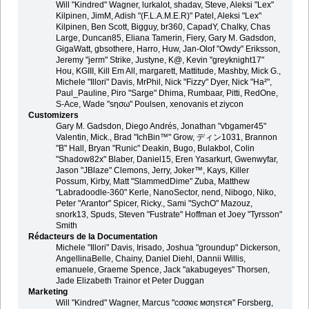
Will "Kindred" Wagner, lurkalot, shadav, Steve, Aleksi "Lex"
Kilpinen, JimM, Adish "(F.L.A.M.E.R)" Patel, Aleksi "Lex"
Kilpinen, Ben Scott, Bigguy, br360, CapadY, Chalky, Chas
Large, Duncan85, Eliana Tamerin, Fiery, Gary M. Gadsdon,
GigaWatt, gbsothere, Harro, Huw, Jan-Olof "Owdy" Eriksson,
Jeremy "jerm" Strike, Justyne, K@, Kevin "greyknight17"
Hou, KGIII, Kill Em All, margarett, Mattitude, Mashby, Mick G.,
Michele "Illori" Davis, MrPhil, Nick "Fizzy" Dyer, Nick "Ha²",
Paul_Pauline, Piro "Sarge" Dhima, Rumbaar, Pitti, RedOne,
S-Ace, Wade "sησω" Poulsen, xenovanis et ziycon
Customizers
Gary M. Gadsdon, Diego Andrés, Jonathan "vbgamer45"
Valentin, Mick., Brad "IchBin™" Grow, ディン1031, Brannon
"B" Hall, Bryan "Runic" Deakin, Bugo, Bulakbol, Colin
"Shadow82x" Blaber, Daniel15, Eren Yasarkurt, Gwenwyfar,
Jason "JBlaze" Clemons, Jerry, Joker™, Kays, Killer
Possum, Kirby, Matt "SlammedDime" Zuba, Matthew
"Labradoodle-360" Kerle, NanoSector, nend, Nibogo, Niko,
Peter "Arantor" Spicer, Ricky., Sami "SychO" Mazouz,
snork13, Spuds, Steven "Fustrate" Hoffman et Joey "Tyrsson"
Smith
Rédacteurs de la Documentation
Michele "Illori" Davis, Irisado, Joshua "groundup" Dickerson,
AngellinaBelle, Chainy, Daniel Diehl, Dannii Willis,
emanuele, Graeme Spence, Jack "akabugeyes" Thorsen,
Jade Elizabeth Trainor et Peter Duggan
Marketing
Will "Kindred" Wagner, Marcus "cσσкιє мσηѕтєя" Forsberg,