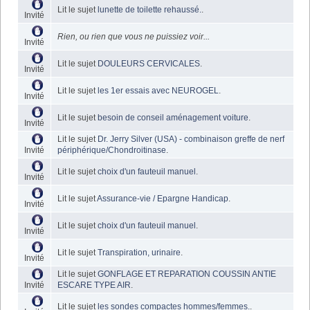
Lit le sujet
lunette de toilette rehaussé.
.
Invité
Rien, ou rien que vous ne puissiez voir...
Invité
Lit le sujet
DOULEURS CERVICALES
.
Invité
Lit le sujet
les 1er essais avec NEUROGEL
.
Invité
Lit le sujet
besoin de conseil aménagement voiture
.
Invité
Lit le sujet
Dr. Jerry Silver (USA) - combinaison greffe de nerf
Invité
périphérique/Chondroitinase
.
Lit le sujet
choix d'un fauteuil manuel
.
Invité
Lit le sujet
Assurance-vie / Epargne Handicap
.
Invité
Lit le sujet
choix d'un fauteuil manuel
.
Invité
Lit le sujet
Transpiration, urinaire
.
Invité
Lit le sujet
GONFLAGE ET REPARATION COUSSIN ANTIE
Invité
ESCARE TYPE AIR
.
Lit le sujet
les sondes compactes hommes/femmes.
.