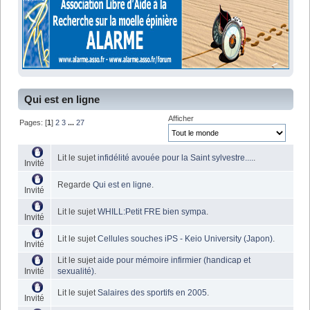
Qui est en ligne
Afficher
Pages: [
1
]
2
3
...
27
Lit le sujet
infidélité avouée pour la Saint sylvestre....
.
Invité
Regarde
Qui est en ligne
.
Invité
Lit le sujet
WHILL:Petit FRE bien sympa
.
Invité
Lit le sujet
Cellules souches iPS - Keio University (Japon)
.
Invité
Lit le sujet
aide pour mémoire infirmier (handicap et
Invité
sexualité)
.
Lit le sujet
Salaires des sportifs en 2005
.
Invité