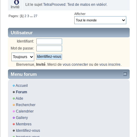
Lit le sujet
TetraProoved: Test de matos en vidéo!
.
Invité
Afficher
Pages: [
1
]
2
3
...
27
Utilisateur
Identifiant:
Mot de passe:
Bienvenue,
Invité
. Merci de
vous connecter
ou de
vous inscrire
.
Menu forum
Accueil
Forum
Aide
Rechercher
Calendrier
Gallery
Membres
Identifiez-vous