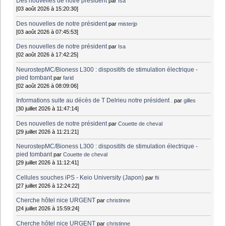
Des nouvelles de notre président
par
Isa
[03 août 2026 à 15:20:30]
Des nouvelles de notre président
par
misterjp
[03 août 2026 à 07:45:53]
Des nouvelles de notre président
par
Isa
[02 août 2026 à 17:42:25]
NeurostepMC/Bioness L300 : dispositifs de stimulation électrique -
pied tombant
par
farid
[02 août 2026 à 08:09:06]
Informations suite au décès de T Delrieu notre président .
par
gilles
[30 juillet 2026 à 11:47:14]
Des nouvelles de notre président
par
Couette de cheval
[29 juillet 2026 à 11:21:21]
NeurostepMC/Bioness L300 : dispositifs de stimulation électrique -
pied tombant
par
Couette de cheval
[29 juillet 2026 à 11:12:41]
Cellules souches iPS - Keio University (Japon)
par
fti
[27 juillet 2026 à 12:24:22]
Cherche hôtel nice URGENT
par
christinne
[24 juillet 2026 à 15:59:24]
Cherche hôtel nice URGENT
par
christinne