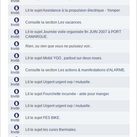
Invité
Lit le sujet
Assistance à la propulsion électrique - Yomper
.
Invité
Consulte la section
Les vacances
.
Invité
Lit le sujet
Journée voile organisée fin JUIN 2007 à PORT
Invité
CAMARGUE
.
Rien, ou rien que vous ne puissiez voir...
Invité
Lit le sujet
Mobil YGO , partout sur deux roues
.
Invité
Consulte la section
Les actions & manifestations d'ALARME
.
Invité
Lit le sujet
Urgent urgent svp / mutuelle
.
Invité
Lit le sujet
Fourchette incurvée - aide pour manger
.
Invité
Lit le sujet
Urgent urgent svp / mutuelle
.
Invité
Lit le sujet
FES BIKE
.
Invité
Lit le sujet
les cures thermales
.
Invité