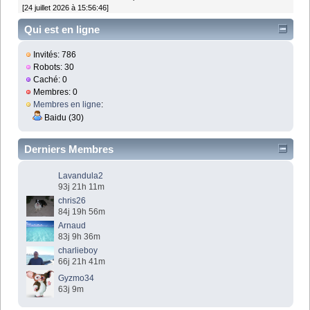
[24 juillet 2026 à 15:56:46]
Qui est en ligne
Invités: 786
Robots: 30
Caché: 0
Membres: 0
Membres en ligne
:
Baidu (30)
Derniers Membres
Lavandula2
93j 21h 11m
chris26
84j 19h 56m
Arnaud
83j 9h 36m
charlieboy
66j 21h 41m
Gyzmo34
63j 9m