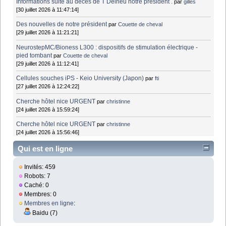
Informations suite au décès de T Delrieu notre président .
par
gilles
[30 juillet 2026 à 11:47:14]
Des nouvelles de notre président
par
Couette de cheval
[29 juillet 2026 à 11:21:21]
NeurostepMC/Bioness L300 : dispositifs de stimulation électrique -
pied tombant
par
Couette de cheval
[29 juillet 2026 à 11:12:41]
Cellules souches iPS - Keio University (Japon)
par
fti
[27 juillet 2026 à 12:24:22]
Cherche hôtel nice URGENT
par
christinne
[24 juillet 2026 à 15:59:24]
Cherche hôtel nice URGENT
par
christinne
[24 juillet 2026 à 15:56:46]
Qui est en ligne
Invités: 459
Robots: 7
Caché: 0
Membres: 0
Membres en ligne
:
Baidu (7)