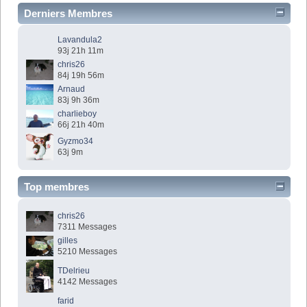
Derniers Membres
Lavandula2
93j 21h 11m
chris26
84j 19h 56m
Arnaud
83j 9h 36m
charlieboy
66j 21h 40m
Gyzmo34
63j 9m
Top membres
chris26
7311 Messages
gilles
5210 Messages
TDelrieu
4142 Messages
farid