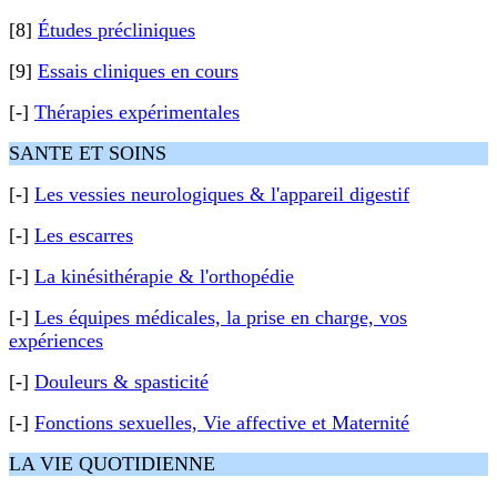
[8]
Études précliniques
[9]
Essais cliniques en cours
[-]
Thérapies expérimentales
SANTE ET SOINS
[-]
Les vessies neurologiques & l'appareil digestif
[-]
Les escarres
[-]
La kinésithérapie & l'orthopédie
[-]
Les équipes médicales, la prise en charge, vos
expériences
[-]
Douleurs & spasticité
[-]
Fonctions sexuelles, Vie affective et Maternité
LA VIE QUOTIDIENNE