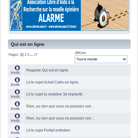
Qui est en ligne
Afficher
Pages: [
1
]
2
3
...
17
Regarde
Qui est en ligne
.
Invité
Lit le sujet
Achat Cialis en ligne
.
Invité
Lit le sujet
la vertebre 3d implanté
.
Invité
Rien, ou rien que vous ne puissiez voir...
Invité
Rien, ou rien que vous ne puissiez voir...
Invité
Lit le sujet
Forfait entretien
.
Invité