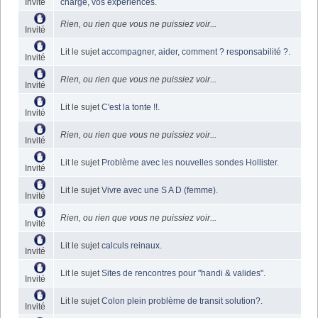
Invité
charge, vos expériences
.
Rien, ou rien que vous ne puissiez voir...
Invité
Lit le sujet
accompagner, aider, comment ? responsabilité ?
.
Invité
Rien, ou rien que vous ne puissiez voir...
Invité
Lit le sujet
C'est la tonte !!
.
Invité
Rien, ou rien que vous ne puissiez voir...
Invité
Lit le sujet
Problème avec les nouvelles sondes Hollister
.
Invité
Lit le sujet
Vivre avec une S A D (femme)
.
Invité
Rien, ou rien que vous ne puissiez voir...
Invité
Lit le sujet
calculs reinaux
.
Invité
Lit le sujet
Sites de rencontres pour "handi & valides"
.
Invité
Lit le sujet
Colon plein problème de transit solution?
.
Invité