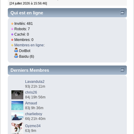
[24 juillet 2026 à 15:56:46]
Qui est en ligne
Invités: 481
Robots: 7
Caché: 0
Membres: 0
Membres en ligne
:
DotBot
Baidu (6)
Derniers Membres
Lavandula2
93j 21h 11m
chris26
84j 19h 56m
Arnaud
83j 9h 36m
charlieboy
66j 21h 40m
Gyzmo34
63j 9m