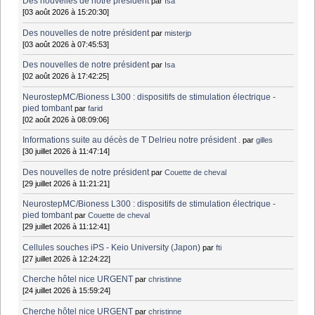
Des nouvelles de notre président
par
Isa
[03 août 2026 à 15:20:30]
Des nouvelles de notre président
par
misterjp
[03 août 2026 à 07:45:53]
Des nouvelles de notre président
par
Isa
[02 août 2026 à 17:42:25]
NeurostepMC/Bioness L300 : dispositifs de stimulation électrique -
pied tombant
par
farid
[02 août 2026 à 08:09:06]
Informations suite au décès de T Delrieu notre président .
par
gilles
[30 juillet 2026 à 11:47:14]
Des nouvelles de notre président
par
Couette de cheval
[29 juillet 2026 à 11:21:21]
NeurostepMC/Bioness L300 : dispositifs de stimulation électrique -
pied tombant
par
Couette de cheval
[29 juillet 2026 à 11:12:41]
Cellules souches iPS - Keio University (Japon)
par
fti
[27 juillet 2026 à 12:24:22]
Cherche hôtel nice URGENT
par
christinne
[24 juillet 2026 à 15:59:24]
Cherche hôtel nice URGENT
par
christinne