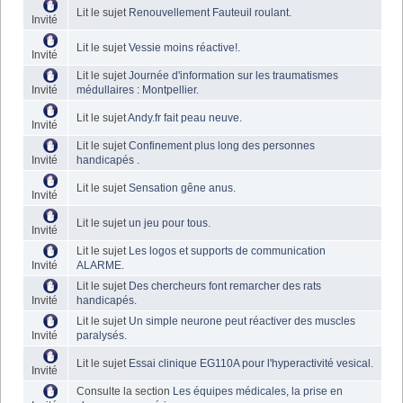
Lit le sujet
Renouvellement Fauteuil roulant
.
Invité
Lit le sujet
Vessie moins réactive!
.
Invité
Lit le sujet
Journée d'information sur les traumatismes
Invité
médullaires : Montpellier
.
Lit le sujet
Andy.fr fait peau neuve
.
Invité
Lit le sujet
Confinement plus long des personnes
Invité
handicapés
.
Lit le sujet
Sensation gêne anus
.
Invité
Lit le sujet
un jeu pour tous
.
Invité
Lit le sujet
Les logos et supports de communication
Invité
ALARME
.
Lit le sujet
Des chercheurs font remarcher des rats
Invité
handicapés
.
Lit le sujet
Un simple neurone peut réactiver des muscles
Invité
paralysés
.
Lit le sujet
Essai clinique EG110A pour l'hyperactivité vesical
.
Invité
Consulte la section
Les équipes médicales, la prise en