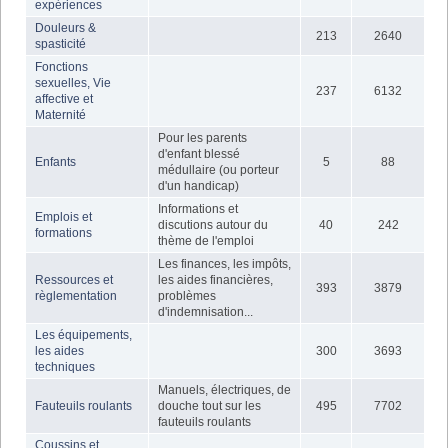
expériences
Douleurs &
213
2640
spasticité
Fonctions
sexuelles, Vie
237
6132
affective et
Maternité
Pour les parents
d'enfant blessé
Enfants
5
88
médullaire (ou porteur
d'un handicap)
Informations et
Emplois et
discutions autour du
40
242
formations
thème de l'emploi
Les finances, les impôts,
Ressources et
les aides financières,
393
3879
règlementation
problèmes
d'indemnisation...
Les équipements,
les aides
300
3693
techniques
Manuels, électriques, de
Fauteuils roulants
douche tout sur les
495
7702
fauteuils roulants
Coussins et