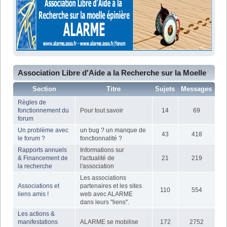
Association Libre d'Aide a la Recherche sur la Moelle
Epiniere - Sitemap
Section
Titre
Sujets
Messages
Règles de
fonctionnement du
Pour tout savoir
14
69
forum
Un problème avec
un bug ? un manque de
43
418
le forum ?
fonctionnalité ?
Rapports annuels
Informations sur
& Financement de
l'actualité de
21
219
la recherche
l'association
Les associations
Associations et
partenaires et les sites
110
554
liens amis !
web avec ALARME
dans leurs "liens".
Les actions &
manifestations
ALARME se mobilise
172
2752