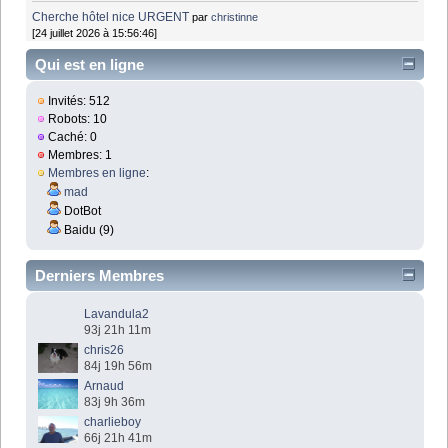
Cherche hôtel nice URGENT
par
christinne
[24 juillet 2026 à 15:56:46]
Qui est en ligne
Invités: 512
Robots: 10
Caché: 0
Membres: 1
Membres en ligne
:
mad
DotBot
Baidu (9)
Derniers Membres
Lavandula2
93j 21h 11m
chris26
84j 19h 56m
Arnaud
83j 9h 36m
charlieboy
66j 21h 41m