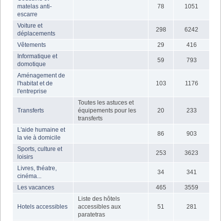
matelas anti-
78
1051
escarre
Voiture et
298
6242
déplacements
Vêtements
29
416
Informatique et
59
793
domotique
Aménagement de
l'habitat et de
103
1176
l'entreprise
Toutes les astuces et
Transferts
équipements pour les
20
233
transferts
L'aide humaine et
86
903
la vie à domicile
Sports, culture et
253
3623
loisirs
Livres, théatre,
34
341
cinéma...
Les vacances
465
3559
Liste des hôtels
Hotels accessibles
accessibles aux
51
281
paratetras