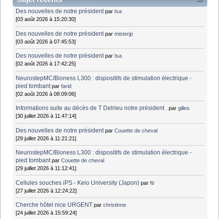
Des nouvelles de notre président
par
Isa
[03 août 2026 à 15:20:30]
Des nouvelles de notre président
par
misterjp
[03 août 2026 à 07:45:53]
Des nouvelles de notre président
par
Isa
[02 août 2026 à 17:42:25]
NeurostepMC/Bioness L300 : dispositifs de stimulation électrique -
pied tombant
par
farid
[02 août 2026 à 08:09:06]
Informations suite au décès de T Delrieu notre président .
par
gilles
[30 juillet 2026 à 11:47:14]
Des nouvelles de notre président
par
Couette de cheval
[29 juillet 2026 à 11:21:21]
NeurostepMC/Bioness L300 : dispositifs de stimulation électrique -
pied tombant
par
Couette de cheval
[29 juillet 2026 à 11:12:41]
Cellules souches iPS - Keio University (Japon)
par
fti
[27 juillet 2026 à 12:24:22]
Cherche hôtel nice URGENT
par
christinne
[24 juillet 2026 à 15:59:24]