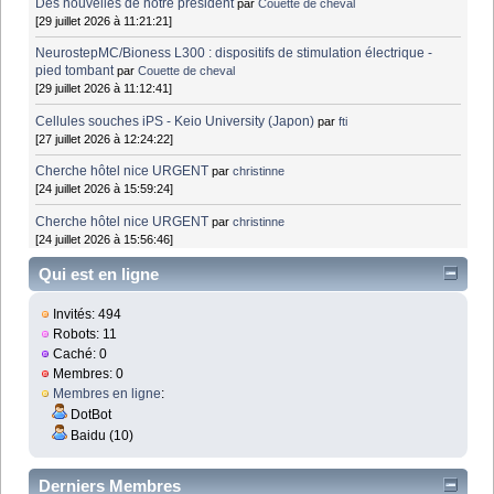
Des nouvelles de notre président
par
Couette de cheval
[29 juillet 2026 à 11:21:21]
NeurostepMC/Bioness L300 : dispositifs de stimulation électrique -
pied tombant
par
Couette de cheval
[29 juillet 2026 à 11:12:41]
Cellules souches iPS - Keio University (Japon)
par
fti
[27 juillet 2026 à 12:24:22]
Cherche hôtel nice URGENT
par
christinne
[24 juillet 2026 à 15:59:24]
Cherche hôtel nice URGENT
par
christinne
[24 juillet 2026 à 15:56:46]
Qui est en ligne
Invités: 494
Robots: 11
Caché: 0
Membres: 0
Membres en ligne
:
DotBot
Baidu (10)
Derniers Membres