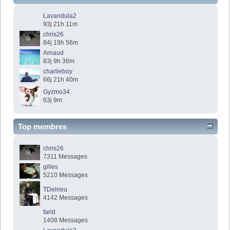
Lavandula2
93j 21h 11m
chris26
84j 19h 56m
Arnaud
83j 9h 36m
charlieboy
66j 21h 40m
Gyzmo34
63j 9m
Top membres
chris26
7311 Messages
gilles
5210 Messages
TDelrieu
4142 Messages
farid
1408 Messages