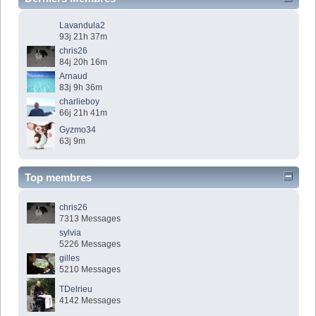
Lavandula2
93j 21h 37m
chris26
84j 20h 16m
Arnaud
83j 9h 36m
charlieboy
66j 21h 41m
Gyzmo34
63j 9m
Top membres
chris26
7313 Messages
sylvia
5226 Messages
gilles
5210 Messages
TDelrieu
4142 Messages