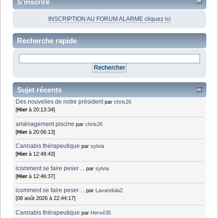
S'inscrire
INSCRIPTION AU FORUM ALARME cliquez ici
Recherche rapide
Sujet récents
Des nouvelles de notre président
par
chris26
[
Hier
à 20:13:34]
aménagement piscine
par
chris26
[
Hier
à 20:06:13]
Cannabis thérapeutique
par
sylvia
[
Hier
à 12:48:43]
lcomment se faire peser ...
par
sylvia
[
Hier
à 12:46:37]
lcomment se faire peser ...
par
Lavandula2
[08 août 2026 à 22:44:17]
Cannabis thérapeutique
par
Hervé35