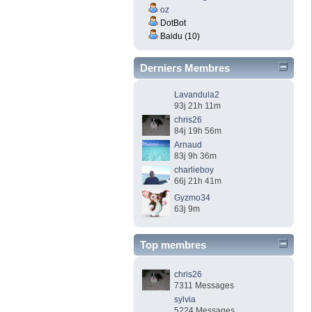
oz
DotBot
Baidu (10)
Derniers Membres
Lavandula2
93j 21h 11m
chris26
84j 19h 56m
Arnaud
83j 9h 36m
charlieboy
66j 21h 41m
Gyzmo34
63j 9m
Top membres
chris26
7311 Messages
sylvia
5224 Messages