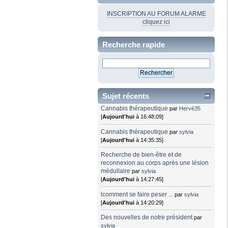
INSCRIPTION AU FORUM ALARME
cliquez ici
Recherche rapide
Sujet récents
Cannabis thérapeutique
par
Hervé35
[
Aujourd'hui
à 16:48:09]
Cannabis thérapeutique
par
sylvia
[
Aujourd'hui
à 14:35:35]
Recherche de bien-être et de
reconnexion au corps après une lésion
médullaire
par
sylvia
[
Aujourd'hui
à 14:27:45]
lcomment se faire peser ...
par
sylvia
[
Aujourd'hui
à 14:20:29]
Des nouvelles de notre président
par
sylvia