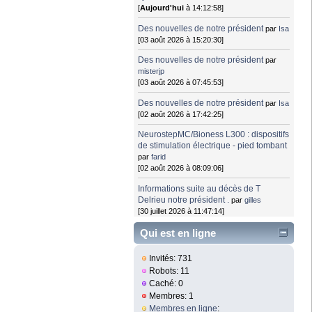
[
Aujourd'hui
à 14:12:58]
Des nouvelles de notre président
par
Isa
[03 août 2026 à 15:20:30]
Des nouvelles de notre président
par
misterjp
[03 août 2026 à 07:45:53]
Des nouvelles de notre président
par
Isa
[02 août 2026 à 17:42:25]
NeurostepMC/Bioness L300 : dispositifs
de stimulation électrique - pied tombant
par
farid
[02 août 2026 à 08:09:06]
Informations suite au décès de T
Delrieu notre président .
par
gilles
[30 juillet 2026 à 11:47:14]
Qui est en ligne
Invités: 731
Robots: 11
Caché: 0
Membres: 1
Membres en ligne
: