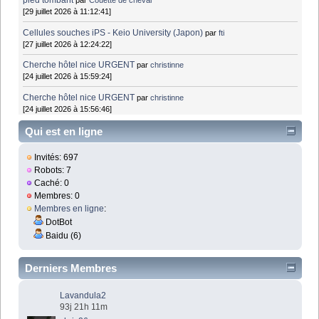
pied tombant
par
Couette de cheval
[29 juillet 2026 à 11:12:41]
Cellules souches iPS - Keio University (Japon)
par
fti
[27 juillet 2026 à 12:24:22]
Cherche hôtel nice URGENT
par
christinne
[24 juillet 2026 à 15:59:24]
Cherche hôtel nice URGENT
par
christinne
[24 juillet 2026 à 15:56:46]
Qui est en ligne
Invités: 697
Robots: 7
Caché: 0
Membres: 0
Membres en ligne
:
DotBot
Baidu (6)
Derniers Membres
Lavandula2
93j 21h 11m