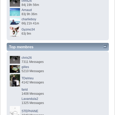
chris26
84j 19h 56m
Arnaud
83j 9h 36m
charlieboy
66j 21h 41m
Gyzmo34
63j 9m
Top membres
chris26
7311 Messages
gilles
5210 Messages
TDelrieu
4142 Messages
farid
1408 Messages
Lavandula2
1325 Messages
STEPHANE