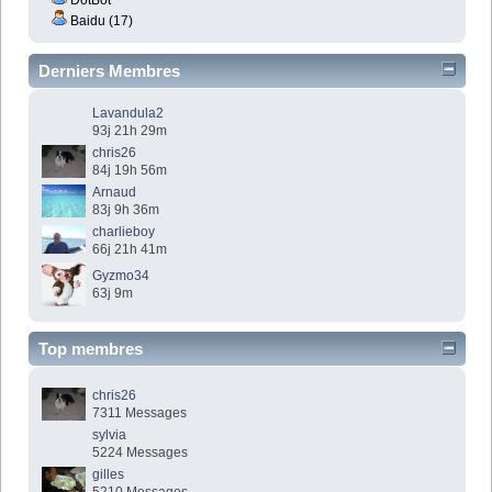
Baidu (17)
Derniers Membres
Lavandula2
93j 21h 29m
chris26
84j 19h 56m
Arnaud
83j 9h 36m
charlieboy
66j 21h 41m
Gyzmo34
63j 9m
Top membres
chris26
7311 Messages
sylvia
5224 Messages
gilles