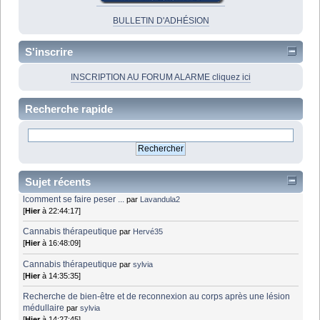
BULLETIN D'ADHÉSION
S'inscrire
INSCRIPTION AU FORUM ALARME cliquez ici
Recherche rapide
Sujet récents
lcomment se faire peser ...
par
Lavandula2
[
Hier
à 22:44:17]
Cannabis thérapeutique
par
Hervé35
[
Hier
à 16:48:09]
Cannabis thérapeutique
par
sylvia
[
Hier
à 14:35:35]
Recherche de bien-être et de reconnexion au corps après une lésion
médullaire
par
sylvia
[
Hier
à 14:27:45]