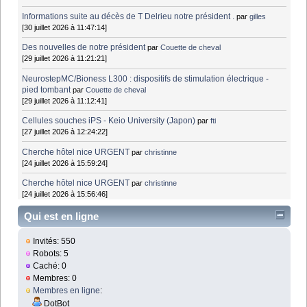
Informations suite au décès de T Delrieu notre président .
par
gilles
[30 juillet 2026 à 11:47:14]
Des nouvelles de notre président
par
Couette de cheval
[29 juillet 2026 à 11:21:21]
NeurostepMC/Bioness L300 : dispositifs de stimulation électrique -
pied tombant
par
Couette de cheval
[29 juillet 2026 à 11:12:41]
Cellules souches iPS - Keio University (Japon)
par
fti
[27 juillet 2026 à 12:24:22]
Cherche hôtel nice URGENT
par
christinne
[24 juillet 2026 à 15:59:24]
Cherche hôtel nice URGENT
par
christinne
[24 juillet 2026 à 15:56:46]
Qui est en ligne
Invités: 550
Robots: 5
Caché: 0
Membres: 0
Membres en ligne
:
DotBot