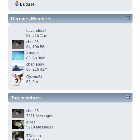
Baidu (4)
Derniers Membres
Lavandula2
93j 21h 11m
chris26
84j 19h 56m
Arnaud
83j 9h 36m
charlieboy
66j 21h 41m
Gyzmo34
63j 9m
Top membres
chris26
7311 Messages
gilles
5210 Messages
TDelrieu