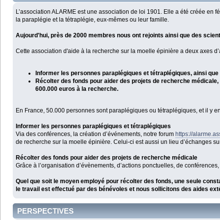
L’association ALARME est une association de loi 1901. Elle a été créée e
la paraplégie et la tétraplégie, eux-mêmes ou leur famille.
Aujourd'hui, près de 2000 membres nous ont rejoints ainsi que des scien
Cette association d'aide à la recherche sur la moelle épinière a deux axes d’
Informer les personnes paraplégiques et tétraplégiques, ainsi qu
Récolter des fonds pour aider des projets de recherche médicale, d
600.000 euros à la recherche.
En France, 50.000 personnes sont paraplégiques ou tétraplégiques, et il y e
Informer les personnes paraplégiques et tétraplégiques
Via des conférences, la création d’événements, notre forum
https://alarme.as
de recherche sur la moelle épinière. Celui-ci est aussi un lieu d’échanges su
Récolter des fonds pour aider des projets de recherche médicale
Grâce à l’organisation d’évènements, d’actions ponctuelles, de conférences, d
Quel que soit le moyen employé pour récolter des fonds, une seule const
le travail est effectué par des bénévoles et nous sollicitons des aides e
PERSPECTIVES