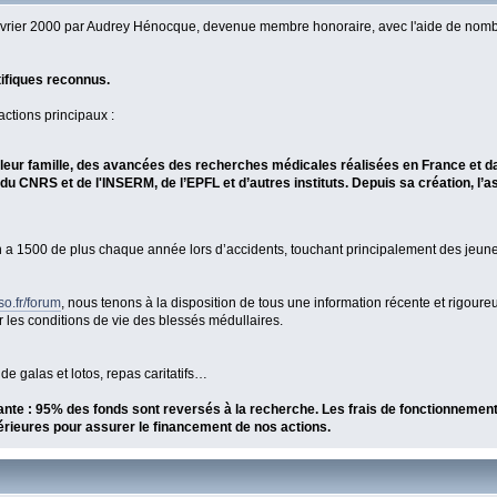
n février 2000 par Audrey Hénocque, devenue membre honoraire, avec l'aide de no
tifiques reconnus.
actions principaux :
e leur famille, des avancées des recherches médicales réalisées en France et 
u CNRS et de l'INSERM, de l’EPFL et d’autres instituts. Depuis sa création, l’
n a 1500 de plus chaque année lors d’accidents, touchant principalement des jeun
so.fr/forum
, nous tenons à la disposition de tous une information récente et rigour
r les conditions de vie des blessés médullaires.
e galas et lotos, repas caritatifs…
ante : 95% des fonds sont reversés à la recherche. Les frais de fonctionnement
xtérieures pour assurer le financement de nos actions.