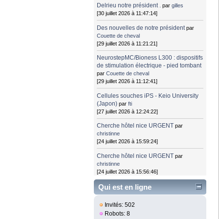
Delrieu notre président .
par
gilles
[30 juillet 2026 à 11:47:14]
Des nouvelles de notre président
par
Couette de cheval
[29 juillet 2026 à 11:21:21]
NeurostepMC/Bioness L300 : dispositifs
de stimulation électrique - pied tombant
par
Couette de cheval
[29 juillet 2026 à 11:12:41]
Cellules souches iPS - Keio University
(Japon)
par
fti
[27 juillet 2026 à 12:24:22]
Cherche hôtel nice URGENT
par
christinne
[24 juillet 2026 à 15:59:24]
Cherche hôtel nice URGENT
par
christinne
[24 juillet 2026 à 15:56:46]
Qui est en ligne
Invités: 502
Robots: 8