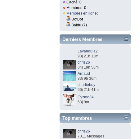
Caché: 0
Membres: 0
Membres en ligne
:
DotBot
Baidu (7)
Derniers Membres
Lavandula2
93j 21h 11m
chris26
84j 19h 56m
Arnaud
83j 9h 36m
charlieboy
66j 21h 41m
Gyzmo34
63j 9m
Top membres
chris26
7311 Messages