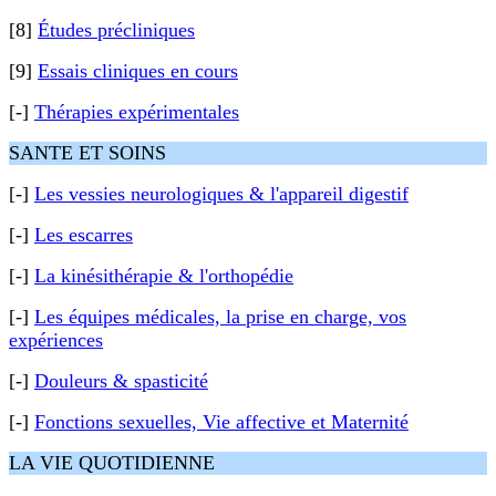
[8]
Études précliniques
[9]
Essais cliniques en cours
[-]
Thérapies expérimentales
SANTE ET SOINS
[-]
Les vessies neurologiques & l'appareil digestif
[-]
Les escarres
[-]
La kinésithérapie & l'orthopédie
[-]
Les équipes médicales, la prise en charge, vos
expériences
[-]
Douleurs & spasticité
[-]
Fonctions sexuelles, Vie affective et Maternité
LA VIE QUOTIDIENNE