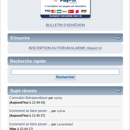
BULLETIN D'ADHÉSION
S'inscrire
INSCRIPTION AU FORUM ALARME cliquez ici
Recherche rapide
Sujet récents
Cannabis thérapeutique
par
sylvia
[
Aujourd'hui
à 12:48:43]
lcomment se faire peser ...
par
sylvia
[
Aujourd'hui
à 12:46:37]
lcomment se faire peser ...
par
Lavandula2
[
Hier
à 22:44:17]