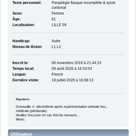
Texte personnel:
Paraplégie flasque incomplète & syndr.
cordonal
Sexe:
Femme
Âge:
61
Localisation:
LILLE 59
Handicap:
Autre
Niveau de lésion:
L1 L2
Inscrit le:
06 novembre 2016 à 21:44:15
Temps local:
09 août 2026 à 16:53:03
Langue:
French
Dernière visite:
19 juillet 2026 à 16:08:13
Signature:
Grenouille +/- décérébrée après expérimentation animale heu...
médicale (péridurale).
Veuillez l'excuser en cas d'écrits inexacts...
Merki.
Utilisateur