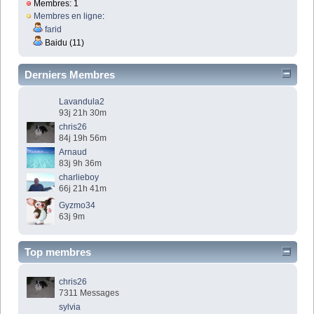
Membres: 1
Membres en ligne
:
farid
Baidu (11)
Derniers Membres
Lavandula2
93j 21h 30m
chris26
84j 19h 56m
Arnaud
83j 9h 36m
charlieboy
66j 21h 41m
Gyzmo34
63j 9m
Top membres
chris26
7311 Messages
sylvia