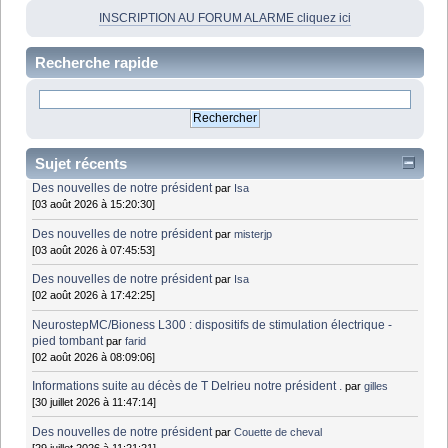
INSCRIPTION AU FORUM ALARME cliquez ici
Recherche rapide
Sujet récents
Des nouvelles de notre président
par
Isa
[03 août 2026 à 15:20:30]
Des nouvelles de notre président
par
misterjp
[03 août 2026 à 07:45:53]
Des nouvelles de notre président
par
Isa
[02 août 2026 à 17:42:25]
NeurostepMC/Bioness L300 : dispositifs de stimulation électrique -
pied tombant
par
farid
[02 août 2026 à 08:09:06]
Informations suite au décès de T Delrieu notre président .
par
gilles
[30 juillet 2026 à 11:47:14]
Des nouvelles de notre président
par
Couette de cheval
[29 juillet 2026 à 11:21:21]