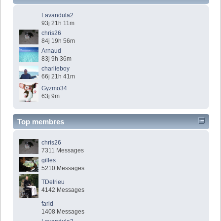
Lavandula2
93j 21h 11m
chris26
84j 19h 56m
Arnaud
83j 9h 36m
charlieboy
66j 21h 41m
Gyzmo34
63j 9m
Top membres
chris26
7311 Messages
gilles
5210 Messages
TDelrieu
4142 Messages
farid
1408 Messages