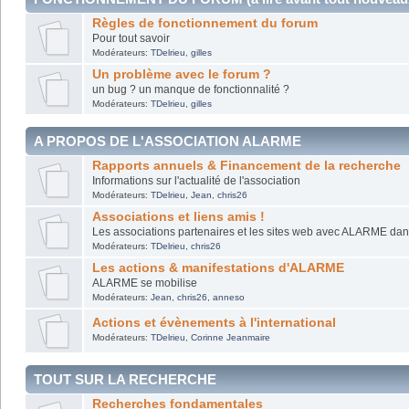
Règles de fonctionnement du forum
Pour tout savoir
Modérateurs:
TDelrieu
,
gilles
Un problème avec le forum ?
un bug ? un manque de fonctionnalité ?
Modérateurs:
TDelrieu
,
gilles
A PROPOS DE L'ASSOCIATION ALARME
Rapports annuels & Financement de la recherche
Informations sur l'actualité de l'association
Modérateurs:
TDelrieu
,
Jean
,
chris26
Associations et liens amis !
Les associations partenaires et les sites web avec ALARME dans 
Modérateurs:
TDelrieu
,
chris26
Les actions & manifestations d'ALARME
ALARME se mobilise
Modérateurs:
Jean
,
chris26
,
anneso
Actions et évènements à l'international
Modérateurs:
TDelrieu
,
Corinne Jeanmaire
TOUT SUR LA RECHERCHE
Recherches fondamentales