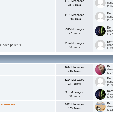
1791 Messages
dan
317 Sujets
le 15
Der
1424 Messages
dan
138 Sujets
le 0
Der
2915 Messages
dan
77 Sujets
le 27
Der
1124 Messages
ur des patients.
dan
66 Sujets
le 1
Der
7674 Messages
dan
420 Sujets
le 07
Der
3224 Messages
dan
147 Sujets
le 0
Der
951 Messages
dan
68 Sujets
le 1
Der
périences
1611 Messages
dan
103 Sujets
le 1