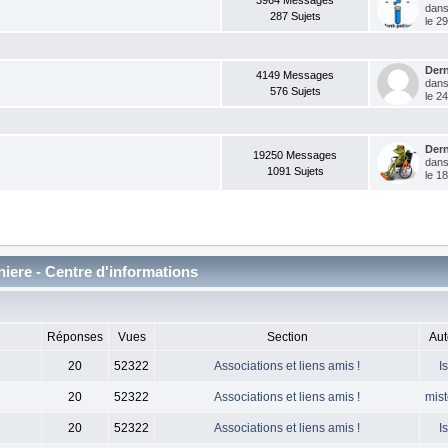
3964 Messages
dan
287 Sujets
le 2
Der
4149 Messages
dan
576 Sujets
le 24
Der
19250 Messages
dan
1091 Sujets
le 18
niere - Centre d'informations
Réponses
Vues
Section
Aut
20
52322
Associations et liens amis !
I
20
52322
Associations et liens amis !
mist
20
52322
Associations et liens amis !
I