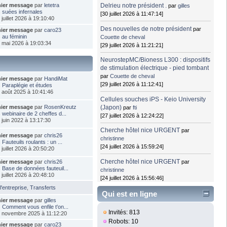
Delrieu notre président .
nier message
par
letetra
par
gilles
s
suées infernales
[30 juillet 2026 à 11:47:14]
 juillet 2026 à 19:10:40
Des nouvelles de notre président
par
nier message
par
caro23
s
au féminin
Couette de cheval
2 mai 2026 à 19:03:34
[29 juillet 2026 à 11:21:21]
NeurostepMC/Bioness L300 : dispositifs
de stimulation électrique - pied tombant
par
Couette de cheval
nier message
par
HandiMat
[29 juillet 2026 à 11:12:41]
s
Paraplégie et études
9 août 2025 à 10:41:46
Cellules souches iPS - Keio University
(Japon)
nier message
par
RosenKreutz
par
fti
s
webinaire de 2 cheffes d...
[27 juillet 2026 à 12:24:22]
7 juin 2022 à 13:17:30
Cherche hôtel nice URGENT
par
nier message
par
chris26
christinne
s
Fauteuils roulants : un ...
[24 juillet 2026 à 15:59:24]
 juillet 2026 à 20:50:20
Cherche hôtel nice URGENT
par
nier message
par
chris26
s
Base de données fauteuil...
christinne
 juillet 2026 à 20:48:10
[24 juillet 2026 à 15:56:46]
l'entreprise
,
Transferts
Qui est en ligne
nier message
par
gilles
s
Comment vous enfile t'on...
Invités: 813
7 novembre 2025 à 11:12:20
Robots: 10
nier message
par
caro23