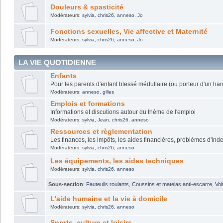
Douleurs & spasticité
Modérateurs:
sylvia
,
chris26
,
anneso
,
Jo
Fonctions sexuelles, Vie affective et Maternité
Modérateurs:
sylvia
,
chris26
,
anneso
,
Jo
LA VIE QUOTIDIENNE
Enfants
Pour les parents d'enfant blessé médullaire (ou porteur d'un ha
Modérateurs:
anneso
,
gilles
Emplois et formations
Informations et discutions autour du thème de l'emploi
Modérateurs:
sylvia
,
Jean
,
chris26
,
anneso
Ressources et règlementation
Les finances, les impôts, les aides financières, problèmes d'inde
Modérateurs:
sylvia
,
chris26
,
anneso
Les équipements, les aides techniques
Modérateurs:
sylvia
,
chris26
,
anneso
Sous-section
:
Fauteuils roulants
,
Coussins et matelas anti-escarre
,
Voi
L'aide humaine et la vie à domicile
Modérateurs:
sylvia
,
chris26
,
anneso
Sports, culture et loisirs