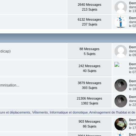
Der
2640 Messages
dan
213 Sujets
le 13
Der
6132 Messages
dan
237 Sujets
le 0
Der
88 Messages
ndicap)
dan
5 Sujets
le 0
Der
242 Messages
dan
40 Sujets
le 0
Der
3879 Messages
mnisation...
dan
393 Sujets
le 18
Der
21306 Messages
dan
1382 Sujets
le 22
ture et déplacements
,
Vêtements
,
Informatique et domotique
,
Aménagement de l'habitat et de 
Der
903 Messages
dan
86 Sujets
le 1
Der