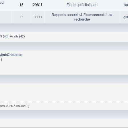
ied
15
29811
Études précliniques
fa
Rapports annuels & Financement de la
0
3800
gil
recherche
9 (48)
,
Axelle (42)
BénéChouette
 )
vril 2026 à 08:40:13)