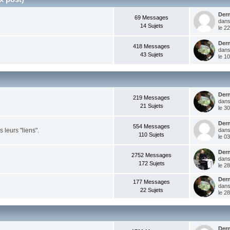
Der
69 Messages
dan
14 Sujets
le 2
Der
418 Messages
dan
43 Sujets
le 1
Der
219 Messages
dan
21 Sujets
le 30
Der
554 Messages
leurs "liens".
dan
110 Sujets
le 0
Der
2752 Messages
dan
172 Sujets
le 2
Der
177 Messages
dan
22 Sujets
le 2
Der