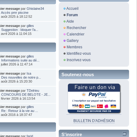
Accueil
nier message
par
Ghislaine34
s
Accès pmr piscine
Forum
2 août 2025 à 18:12:52
Aide
nier message
par
gilles
Rechercher
s
Suggestion : bloquer l'a...
0 avril 2026 à 11:04:15
Calendrier
Gallery
Membres
Identifiez-vous
nier message
par
gilles
Inscrivez-vous
s
Informations suite au dé...
 juillet 2026 à 11:47:14
nier message
par
Isa
Soutenez-nous
s
Des nouvelles de notre p...
3 août 2026 à 15:20:30
nier message
par
TDelrieu
s
CONCOURS DE BELOTE - JE...
8 février 2026 à 16:13:54
nier message
par
gilles
s
Re : Retour à la vie au ...
8 août 2016 à 18:37:47
BULLETIN D'ADHÉSION
S'inscrire
nier message
par
farid