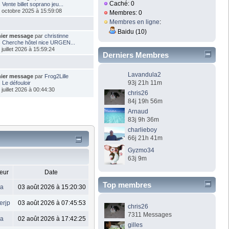
Caché: 0
s
Vente billet soprano jeu...
9 octobre 2025 à 15:59:08
Membres: 0
Membres en ligne
:
Baidu (10)
nier message
par
christinne
s
Cherche hôtel nice URGEN...
 juillet 2026 à 15:59:24
Derniers Membres
Lavandula2
nier message
par
Frog2Lille
93j 21h 11m
s
Le défouloir
 juillet 2026 à 00:44:30
chris26
84j 19h 56m
Arnaud
83j 9h 36m
charlieboy
66j 21h 41m
Gyzmo34
63j 9m
eur
Date
Top membres
sa
03 août 2026 à 15:20:30
erjp
03 août 2026 à 07:45:53
chris26
7311 Messages
sa
02 août 2026 à 17:42:25
gilles