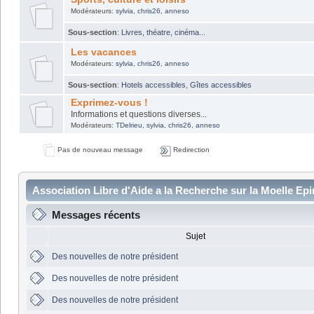
Modérateurs:
sylvia
,
chris26
,
anneso
Sous-section
:
Livres, théatre, cinéma...
Les vacances
Modérateurs:
sylvia
,
chris26
,
anneso
Sous-section
:
Hotels accessibles
,
Gîtes accessibles
Exprimez-vous !
Informations et questions diverses...
Modérateurs:
TDelrieu
,
sylvia
,
chris26
,
anneso
Pas de nouveau message
Redirection
Association Libre d'Aide a la Recherche sur la Moelle Epi
Messages récents
Sujet
Des nouvelles de notre président
Des nouvelles de notre président
Des nouvelles de notre président