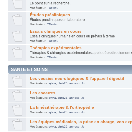
Le point sur la recherche.
Modérateur:
TDelrieu
Études précliniques
Études précliniques en laboratoire
Modérateur:
TDelrieu
Essais cliniques en cours
Essais cliniques humains en cours ou prévus à terme
Modérateur:
TDelrieu
Thérapies expérimentales
Thérapies & chirurgies expérimentales appliquées directement s
Modérateur:
TDelrieu
SANTE ET SOINS
Les vessies neurologiques & l'appareil digestif
Modérateurs:
sylvia
,
chris26
,
anneso
,
Jo
Les escarres
Modérateurs:
sylvia
,
chris26
,
anneso
,
Jo
La kinésithérapie & l'orthopédie
Modérateurs:
sylvia
,
chris26
,
anneso
,
Jo
Les équipes médicales, la prise en charge, vos ex
Modérateurs:
sylvia
,
chris26
,
anneso
,
Jo