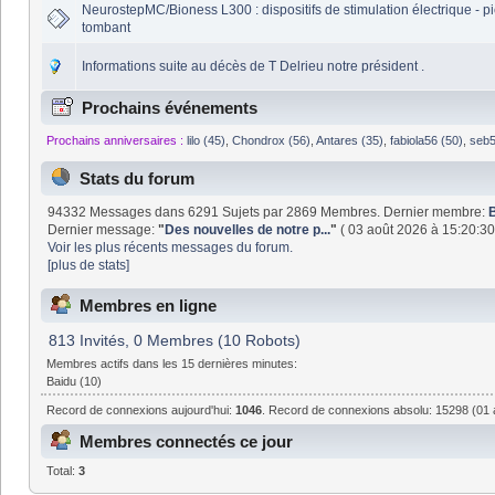
NeurostepMC/Bioness L300 : dispositifs de stimulation électrique - p
tombant
Informations suite au décès de T Delrieu notre président .
Prochains événements
Prochains anniversaires :
lilo (45)
,
Chondrox (56)
,
Antares (35)
,
fabiola56 (50)
,
seb5
Stats du forum
94332 Messages dans 6291 Sujets par 2869 Membres. Dernier membre:
Dernier message:
"
Des nouvelles de notre p...
"
( 03 août 2026 à 15:20:30
Voir les plus récents messages du forum.
[plus de stats]
Membres en ligne
813 Invités, 0 Membres (10 Robots)
Membres actifs dans les 15 dernières minutes:
Baidu (10)
Record de connexions aujourd'hui:
1046
. Record de connexions absolu: 15298 (01 a
Membres connectés ce jour
Total:
3