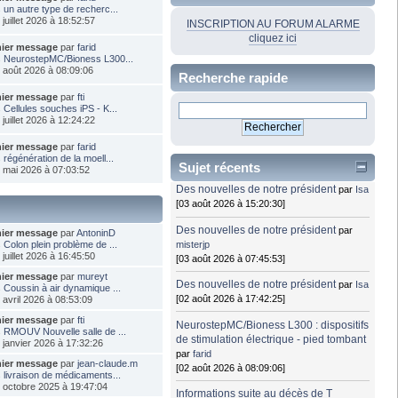
s
un autre type de recherc...
 juillet 2026 à 18:52:57
INSCRIPTION AU FORUM ALARME
cliquez ici
nier message
par
farid
s
NeurostepMC/Bioness L300...
2 août 2026 à 08:09:06
Recherche rapide
nier message
par
fti
s
Cellules souches iPS - K...
 juillet 2026 à 12:24:22
nier message
par
farid
s
régénération de la moell...
Sujet récents
3 mai 2026 à 07:03:52
Des nouvelles de notre président
par
Isa
[03 août 2026 à 15:20:30]
Des nouvelles de notre président
par
nier message
par
AntoninD
misterjp
s
Colon plein problème de ...
 juillet 2026 à 16:45:50
[03 août 2026 à 07:45:53]
nier message
par
mureyt
Des nouvelles de notre président
par
Isa
s
Coussin à air dynamique ...
[02 août 2026 à 17:42:25]
9 avril 2026 à 08:53:09
nier message
par
fti
NeurostepMC/Bioness L300 : dispositifs
s
RMOUV Nouvelle salle de ...
de stimulation électrique - pied tombant
0 janvier 2026 à 17:32:26
par
farid
nier message
par
jean-claude.m
[02 août 2026 à 08:09:06]
s
livraison de médicaments...
2 octobre 2025 à 19:47:04
Informations suite au décès de T