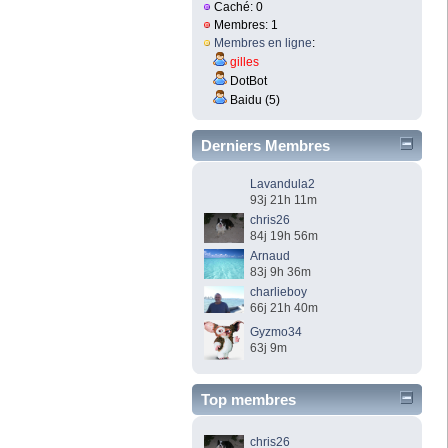
Caché: 0
Membres: 1
Membres en ligne
:
gilles
DotBot
Baidu (5)
Derniers Membres
Lavandula2
93j 21h 11m
chris26
84j 19h 56m
Arnaud
83j 9h 36m
charlieboy
66j 21h 40m
Gyzmo34
63j 9m
Top membres
chris26