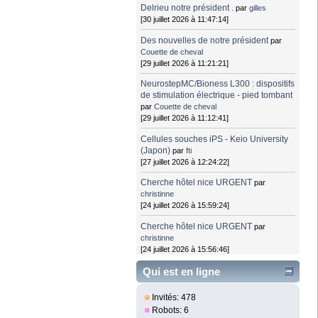
Delrieu notre président .
par
gilles
[30 juillet 2026 à 11:47:14]
Des nouvelles de notre président
par
Couette de cheval
[29 juillet 2026 à 11:21:21]
NeurostepMC/Bioness L300 : dispositifs
de stimulation électrique - pied tombant
par
Couette de cheval
[29 juillet 2026 à 11:12:41]
Cellules souches iPS - Keio University
(Japon)
par
fti
[27 juillet 2026 à 12:24:22]
Cherche hôtel nice URGENT
par
christinne
[24 juillet 2026 à 15:59:24]
Cherche hôtel nice URGENT
par
christinne
[24 juillet 2026 à 15:56:46]
Qui est en ligne
Invités: 478
Robots: 6