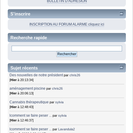
BULLETIN D'ADHÉSION
S'inscrire
INSCRIPTION AU FORUM ALARME cliquez ici
Recherche rapide
Sujet récents
Des nouvelles de notre président
par
chris26
[
Hier
à 20:13:34]
aménagement piscine
par
chris26
[
Hier
à 20:06:13]
Cannabis thérapeutique
par
sylvia
[
Hier
à 12:48:43]
lcomment se faire peser ...
par
sylvia
[
Hier
à 12:46:37]
lcomment se faire peser ...
par
Lavandula2