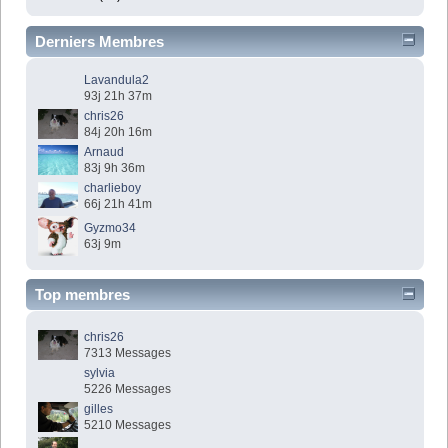
Derniers Membres
Lavandula2
93j 21h 37m
chris26
84j 20h 16m
Arnaud
83j 9h 36m
charlieboy
66j 21h 41m
Gyzmo34
63j 9m
Top membres
chris26
7313 Messages
sylvia
5226 Messages
gilles
5210 Messages