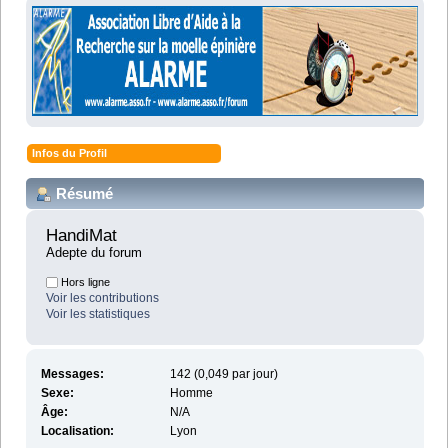
Infos du Profil
Résumé
HandiMat 
Adepte du forum
Hors ligne
Voir les contributions
Voir les statistiques
Messages:
142 (0,049 par jour)
Sexe:
Homme
Âge:
N/A
Localisation:
Lyon