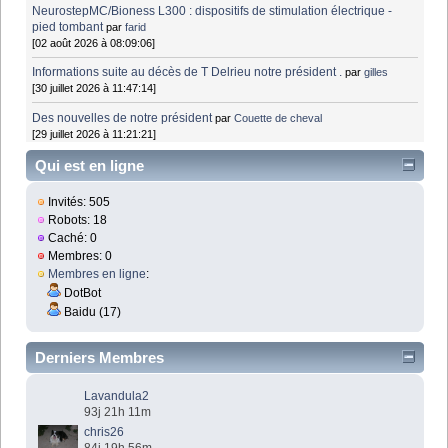
NeurostepMC/Bioness L300 : dispositifs de stimulation électrique -
pied tombant
par
farid
[02 août 2026 à 08:09:06]
Informations suite au décès de T Delrieu notre président .
par
gilles
[30 juillet 2026 à 11:47:14]
Des nouvelles de notre président
par
Couette de cheval
[29 juillet 2026 à 11:21:21]
Qui est en ligne
Invités: 505
Robots: 18
Caché: 0
Membres: 0
Membres en ligne
:
DotBot
Baidu (17)
Derniers Membres
Lavandula2
93j 21h 11m
chris26