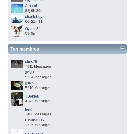
84j 19h 56m
Arnaud
83j 9h 36m
charlieboy
66j 21h 41m
Gyzmo34
63j 9m
Top membres
chris26
7311 Messages
sylvia
5224 Messages
gilles
5210 Messages
TDelrieu
4142 Messages
farid
1408 Messages
Lavandula2
1325 Messages