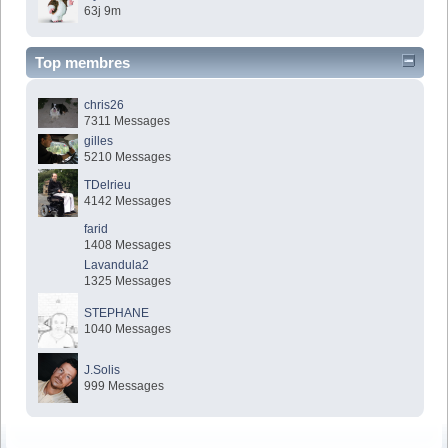
63j 9m
Top membres
chris26
7311 Messages
gilles
5210 Messages
TDelrieu
4142 Messages
farid
1408 Messages
Lavandula2
1325 Messages
STEPHANE
1040 Messages
J.Solis
999 Messages