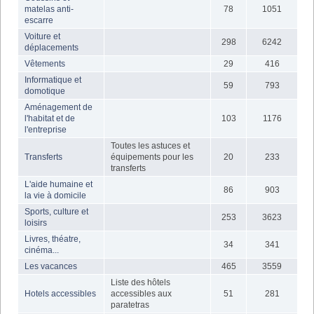
matelas anti-
78
1051
escarre
Voiture et
298
6242
déplacements
Vêtements
29
416
Informatique et
59
793
domotique
Aménagement de
l'habitat et de
103
1176
l'entreprise
Toutes les astuces et
Transferts
équipements pour les
20
233
transferts
L'aide humaine et
86
903
la vie à domicile
Sports, culture et
253
3623
loisirs
Livres, théatre,
34
341
cinéma...
Les vacances
465
3559
Liste des hôtels
Hotels accessibles
accessibles aux
51
281
paratetras