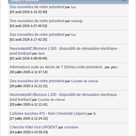
Des nouvelles de notre président
par
Isa
[03 août 2026 à 15:20:30]
Des nouvelles de notre président
par
misterjp
[03 août 2026 à 07:45:53]
Des nouvelles de notre président
par
Isa
[02 août 2026 à 17:42:25]
NeurostepMC/Bioness L300 : dispositifs de stimulation électrique -
pied tombant
par
farid
[02 août 2026 à 08:09:06]
Informations suite au décès de T Delrieu notre président .
par
gilles
[30 juillet 2026 à 11:47:14]
Des nouvelles de notre président
par
Couette de cheval
[29 juillet 2026 à 11:21:21]
NeurostepMC/Bioness L300 : dispositifs de stimulation électrique -
pied tombant
par
Couette de cheval
[29 juillet 2026 à 11:12:41]
Cellules souches iPS - Keio University (Japon)
par
fti
[27 juillet 2026 à 12:24:22]
Cherche hôtel nice URGENT
par
christinne
[24 juillet 2026 à 15:59:24]