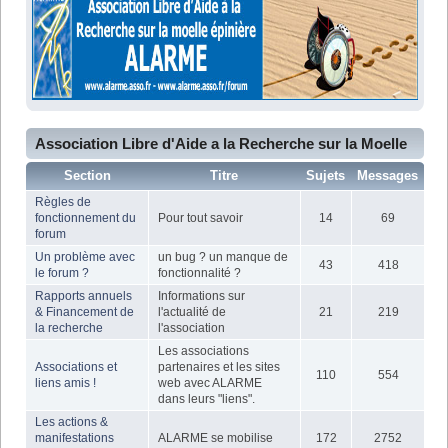
Association Libre d'Aide a la Recherche sur la Moelle
Epiniere - Sitemap
Section
Titre
Sujets
Messages
Règles de
fonctionnement du
Pour tout savoir
14
69
forum
Un problème avec
un bug ? un manque de
43
418
le forum ?
fonctionnalité ?
Rapports annuels
Informations sur
& Financement de
l'actualité de
21
219
la recherche
l'association
Les associations
Associations et
partenaires et les sites
110
554
liens amis !
web avec ALARME
dans leurs "liens".
Les actions &
manifestations
ALARME se mobilise
172
2752