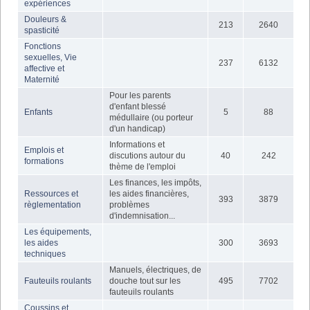
expériences
Douleurs &
213
2640
spasticité
Fonctions
sexuelles, Vie
237
6132
affective et
Maternité
Pour les parents
d'enfant blessé
Enfants
5
88
médullaire (ou porteur
d'un handicap)
Informations et
Emplois et
discutions autour du
40
242
formations
thème de l'emploi
Les finances, les impôts,
Ressources et
les aides financières,
393
3879
règlementation
problèmes
d'indemnisation...
Les équipements,
les aides
300
3693
techniques
Manuels, électriques, de
Fauteuils roulants
douche tout sur les
495
7702
fauteuils roulants
Coussins et