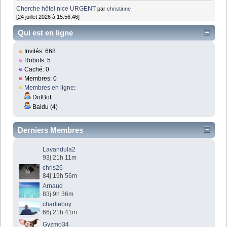
Cherche hôtel nice URGENT
par
christinne
[24 juillet 2026 à 15:56:46]
Qui est en ligne
Invités: 668
Robots: 5
Caché: 0
Membres: 0
Membres en ligne
:
DotBot
Baidu (4)
Derniers Membres
Lavandula2
93j 21h 11m
chris26
84j 19h 56m
Arnaud
83j 9h 36m
charlieboy
66j 21h 41m
Gyzmo34