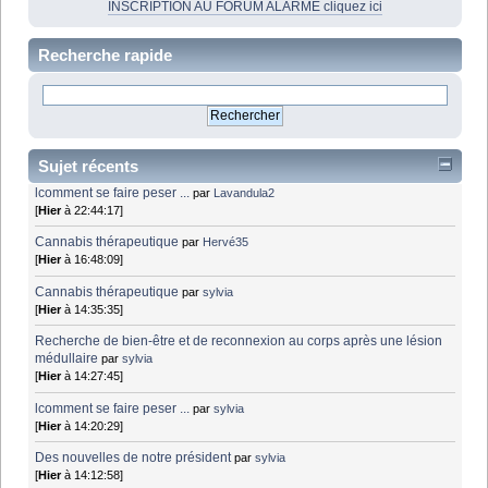
INSCRIPTION AU FORUM ALARME cliquez ici
Recherche rapide
Sujet récents
lcomment se faire peser ...
par
Lavandula2
[
Hier
à 22:44:17]
Cannabis thérapeutique
par
Hervé35
[
Hier
à 16:48:09]
Cannabis thérapeutique
par
sylvia
[
Hier
à 14:35:35]
Recherche de bien-être et de reconnexion au corps après une lésion
médullaire
par
sylvia
[
Hier
à 14:27:45]
lcomment se faire peser ...
par
sylvia
[
Hier
à 14:20:29]
Des nouvelles de notre président
par
sylvia
[
Hier
à 14:12:58]