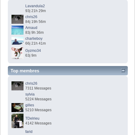
Lavandula2
93j 21h 29m
chris26
84j 19h 56m
Arnaud
83j 9h 36m
charlieboy
66j 21h 41m
Gyzmo34
63j 9m
Top membres
chris26
7311 Messages
sylvia
5224 Messages
gilles
5210 Messages
TDelrieu
4142 Messages
farid