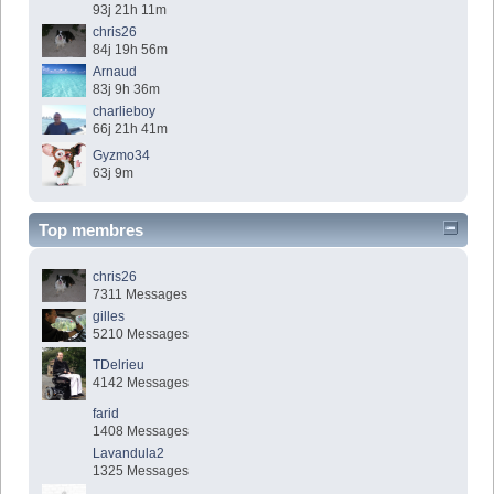
93j 21h 11m
chris26
84j 19h 56m
Arnaud
83j 9h 36m
charlieboy
66j 21h 41m
Gyzmo34
63j 9m
Top membres
chris26
7311 Messages
gilles
5210 Messages
TDelrieu
4142 Messages
farid
1408 Messages
Lavandula2
1325 Messages