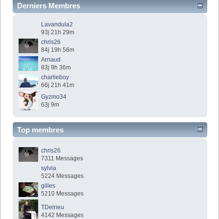
Derniers Membres
Lavandula2
93j 21h 29m
chris26
84j 19h 56m
Arnaud
83j 9h 36m
charlieboy
66j 21h 41m
Gyzmo34
63j 9m
Top membres
chris26
7311 Messages
sylvia
5224 Messages
gilles
5210 Messages
TDelrieu
4142 Messages