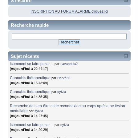
S'inscrire
INSCRIPTION AU FORUM ALARME cliquez ici
Recherche rapide
Sujet récents
lcomment se faire peser ...
par
Lavandula2
[
Aujourd'hui
à 22:44:17]
Cannabis thérapeutique
par
Hervé35
[
Aujourd'hui
à 16:48:09]
Cannabis thérapeutique
par
sylvia
[
Aujourd'hui
à 14:35:35]
Recherche de bien-être et de reconnexion au corps après une lésion
médullaire
par
sylvia
[
Aujourd'hui
à 14:27:45]
lcomment se faire peser ...
par
sylvia
[
Aujourd'hui
à 14:20:29]