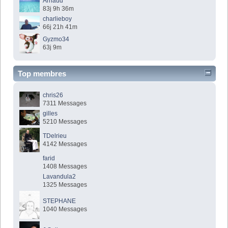
Arnaud
83j 9h 36m
charlieboy
66j 21h 41m
Gyzmo34
63j 9m
Top membres
chris26
7311 Messages
gilles
5210 Messages
TDelrieu
4142 Messages
farid
1408 Messages
Lavandula2
1325 Messages
STEPHANE
1040 Messages