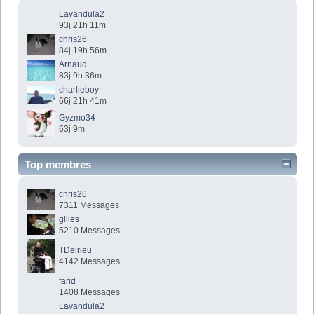
Lavandula2
93j 21h 11m
chris26
84j 19h 56m
Arnaud
83j 9h 36m
charlieboy
66j 21h 41m
Gyzmo34
63j 9m
Top membres
chris26
7311 Messages
gilles
5210 Messages
TDelrieu
4142 Messages
farid
1408 Messages
Lavandula2