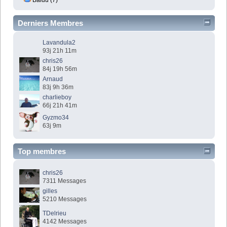
Derniers Membres
Lavandula2
93j 21h 11m
chris26
84j 19h 56m
Arnaud
83j 9h 36m
charlieboy
66j 21h 41m
Gyzmo34
63j 9m
Top membres
chris26
7311 Messages
gilles
5210 Messages
TDelrieu
4142 Messages