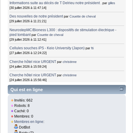
Informations suite au décès de T Delrieu notre président .
par
gilles
[30 juillet 2026 à 11:47:14]
Des nouvelles de notre président
par
Couette de cheval
[29 juillet 2026 à 11:21:21]
NeurostepMC/Bioness L300 : dispositifs de stimulation électrique -
pied tombant
par
Couette de cheval
[29 juillet 2026 à 11:12:41]
Cellules souches iPS - Keio University (Japon)
par
fti
[27 juillet 2026 à 12:24:22]
Cherche hôtel nice URGENT
par
christinne
[24 juillet 2026 à 15:59:24]
Cherche hôtel nice URGENT
par
christinne
[24 juillet 2026 à 15:56:46]
Qui est en ligne
Invités: 662
Robots: 8
Caché: 0
Membres: 0
Membres en ligne
:
DotBot
Baidu (7)