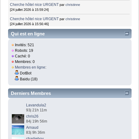
Cherche hôtel nice URGENT
par
christinne
[24 juillet 2026 à 15:59:24]
Cherche hôtel nice URGENT
par
christinne
[24 juillet 2026 à 15:56:46]
Qui est en ligne
Invités: 521
Robots: 19
Caché: 0
Membres: 0
Membres en ligne
:
DotBot
Baidu (18)
Derniers Membres
Lavandula2
93j 21h 11m
chris26
84j 19h 56m
Arnaud
83j 9h 36m
charlieboy