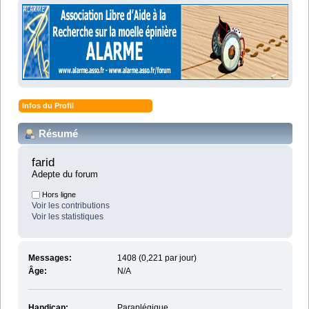
Infos du Profil
Résumé
farid 
Adepte du forum
Hors ligne
Voir les contributions
Voir les statistiques
Messages:
1408 (0,221 par jour)
Âge:
N/A
Handicap:
Paraplégique