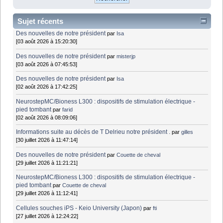
Sujet récents
Des nouvelles de notre président
par
Isa
[03 août 2026 à 15:20:30]
Des nouvelles de notre président
par
misterjp
[03 août 2026 à 07:45:53]
Des nouvelles de notre président
par
Isa
[02 août 2026 à 17:42:25]
NeurostepMC/Bioness L300 : dispositifs de stimulation électrique -
pied tombant
par
farid
[02 août 2026 à 08:09:06]
Informations suite au décès de T Delrieu notre président .
par
gilles
[30 juillet 2026 à 11:47:14]
Des nouvelles de notre président
par
Couette de cheval
[29 juillet 2026 à 11:21:21]
NeurostepMC/Bioness L300 : dispositifs de stimulation électrique -
pied tombant
par
Couette de cheval
[29 juillet 2026 à 11:12:41]
Cellules souches iPS - Keio University (Japon)
par
fti
[27 juillet 2026 à 12:24:22]