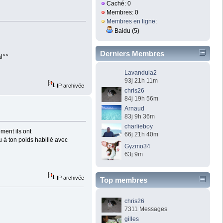
Caché: 0
Membres: 0
Membres en ligne
:
Baidu (5)
Derniers Membres
al^^
Lavandula2
93j 21h 11m
IP archivée
chris26
84j 19h 56m
Arnaud
83j 9h 36m
charlieboy
ment ils ont
66j 21h 40m
tu à ton poids habillé avec
Gyzmo34
63j 9m
IP archivée
Top membres
chris26
7311 Messages
gilles