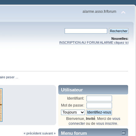
alarme.asso.fr/forum
Nouvelles:
INSCRIPTION AU FORUM ALARME cliquez ici
ire peser ...
Utilisateur
Identifiant:
Mot de passe:
Bienvenue,
Invité
. Merci de
vous
connecter
ou de
vous inscrire
.
Menu forum
« précédent
suivant »