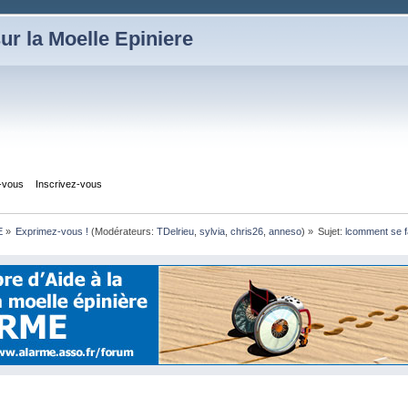
ur la Moelle Epiniere
z-vous
Inscrivez-vous
E
»
Exprimez-vous !
(Modérateurs:
TDelrieu
,
sylvia
,
chris26
,
anneso
) »
Sujet:
lcomment se fa