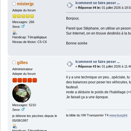
lcomment se faire peser ...
misterjp
«
Réponse #4 le:
01 juillet 2026 à 18:0
Adepte du forum
Bonjour,
Messages: 266
Sexe:
Pareil que Stéphane, on utilise un peson
Sur Internet, on en trouve destinés à la
Handicap: Tétraplégique
Niveau de lésion: C5-C6
Bonne soirée
lcomment se faire peser ...
gilles
«
Réponse #3 le:
01 juillet 2026 à 11:4
Administrateur
Adepte du forum
il y a une technique un peu...spéciale, t
des balances pour peser les véhicules, tu 
fauteuil.
reste a déduire le poids de l'habillage (+/-
Je faisait ça a une époque.
Messages: 5210
Sexe:
la bible du VW Transporter T4
www.buspirit
.
je déteste les piscines depuis le
05/08/1997
Handicap: Tétraplégique