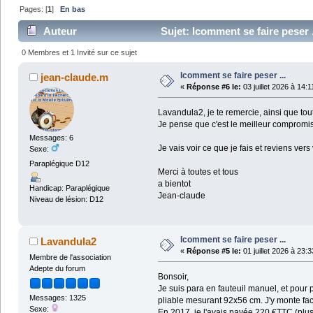
Pages: [
1
]
En bas
Auteur
Sujet: lcomment se faire peser .
0 Membres et 1 Invité sur ce sujet
lcomment se faire peser ...
jean-claude.m
«
Réponse #6 le:
03 juillet 2026 à 14:1
Lavandula2, je te remercie, ainsi que tou
Je pense que c'est le meilleur compromis, (
Messages: 6
Je vais voir ce que je fais et reviens vers
Sexe:
Paraplégique D12
Merci à toutes et tous
a bientot
Handicap: Paraplégique
Jean-claude
Niveau de lésion: D12
lcomment se faire peser ...
Lavandula2
«
Réponse #5 le:
01 juillet 2026 à 23:3
Membre de l'association
Adepte du forum
Bonsoir,
Je suis para en fauteuil manuel, et pour
Messages: 1325
pliable mesurant 92x56 cm. J'y monte fac
Sexe:
En 2017, je l'avais payée 220 €TTC (plus 