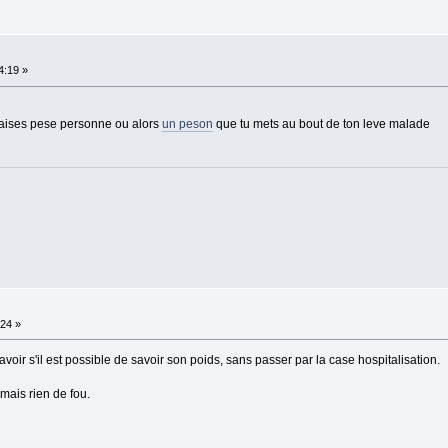
4:19 »
chaises pese personne ou alors
un peson
que tu mets au bout de ton leve malade
:24 »
savoir s'il est possible de savoir son poids, sans passer par la case hospitalisation.
mais rien de fou.