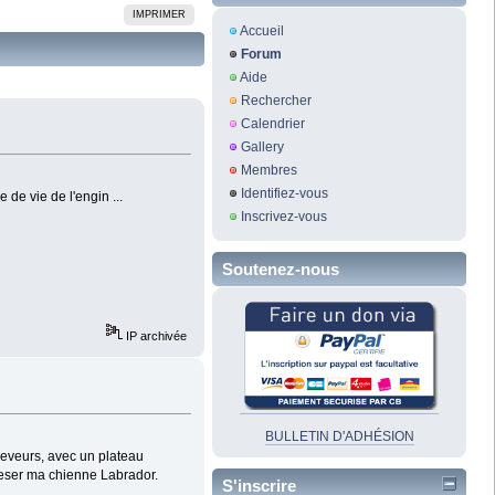
IMPRIMER
Accueil
Forum
Aide
Rechercher
Calendrier
Gallery
Membres
Identifiez-vous
 de vie de l'engin ...
Inscrivez-vous
Soutenez-nous
IP archivée
BULLETIN D'ADHÉSION
leveurs, avec un plateau
 peser ma chienne Labrador.
S'inscrire