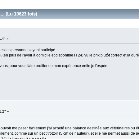
.. (Lu 19623 fois)
1:44 »
tes les personnes ayant participé.
en plus de l'avoir à domicile et disponible H 24) vu le prix plutôt correct et la durée
 vous, pour vous faire profiter de mon expérience enfin je l'èspère .
3:27 »
 pouvoir me peser facilement j'ai acheté une balance destinée aux vétérinaires ou é
ilement, comme sur un petit trottoir (5 cm de hauteur), et elle me permet aussi de
7€ de transport) sur ce site :