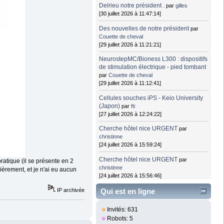
Delrieu notre président .
par
gilles
[30 juillet 2026 à 11:47:14]
Des nouvelles de notre président
par
Couette de cheval
[29 juillet 2026 à 11:21:21]
NeurostepMC/Bioness L300 : dispositifs
de stimulation électrique - pied tombant
par
Couette de cheval
[29 juillet 2026 à 11:12:41]
Cellules souches iPS - Keio University
(Japon)
par
fti
[27 juillet 2026 à 12:24:22]
Cherche hôtel nice URGENT
par
christinne
[24 juillet 2026 à 15:59:24]
Cherche hôtel nice URGENT
par
ratique (il se présente en 2
christinne
lièrement, et je n'ai eu aucun
[24 juillet 2026 à 15:56:46]
IP archivée
Qui est en ligne
Invités: 631
Robots: 5