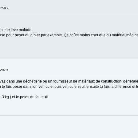
2:50 »
 sur le lève malade.
 base pour peser du gibier par exemple. Ça coûte moins cher que du matériel médic
6:02 »
u vas dans une déchetterie ou un fournisseur de matériaux de construction, générale
te fais peser dans ton véhicule, puis véhicule seul, ensuite tu fais la différence et 
 3 kg ) et le poids du fauteuil.