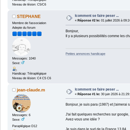
Niveau de lésion: C5/C6
lcomment se faire peser ...
STEPHANE
«
Réponse #2 le:
01 juillet 2026 à 09:2
Membre de l'association
Adepte du forum
Bonjour,
Il y a plusieurs possibilités comme les 
Petites annonces handicape
Messages: 1040
Sexe:
Handicap: Tétraplégique
Niveau de lésion: C4 C5 C6
lcomment se faire peser ...
jean-claude.m
«
Réponse #1 le:
30 juin 2026 à 21:29
Bonjour, je suis para (1987) et j'aimerai 
J'ai fait quelques recherches sur google, 
Messages: 6
Avez-vous une idée ?
Sexe:
Paraplégique D12
Je suis dans le sud de la France 13,84.