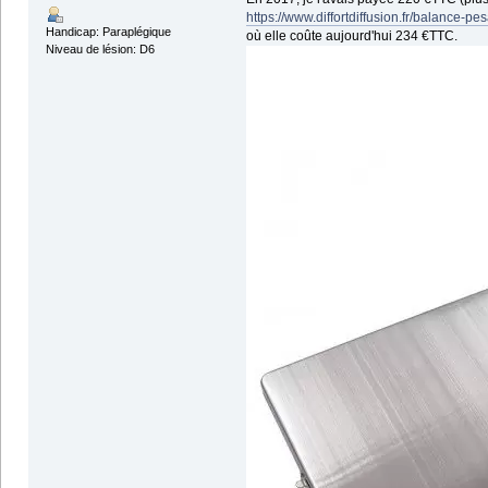
https://www.diffortdiffusion.fr/balanc
Handicap: Paraplégique
où elle coûte aujourd'hui 234 €TTC.
Niveau de lésion: D6