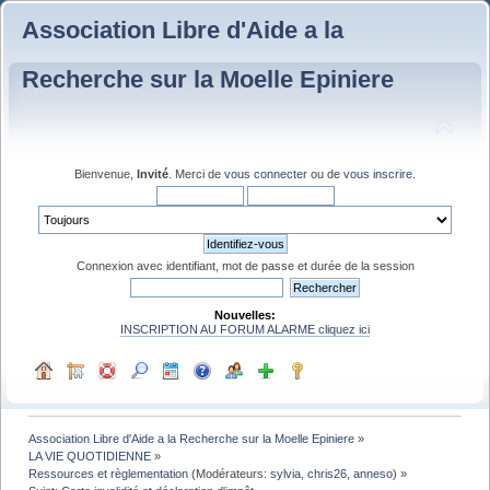
Association Libre d'Aide a la
Recherche sur la Moelle Epiniere
Bienvenue,
Invité
. Merci de
vous connecter
ou de
vous inscrire
.
Connexion avec identifiant, mot de passe et durée de la session
Nouvelles:
INSCRIPTION AU FORUM ALARME cliquez ici
Association Libre d'Aide a la Recherche sur la Moelle Epiniere
»
LA VIE QUOTIDIENNE
»
Ressources et règlementation
(Modérateurs:
sylvia
,
chris26
,
anneso
) »