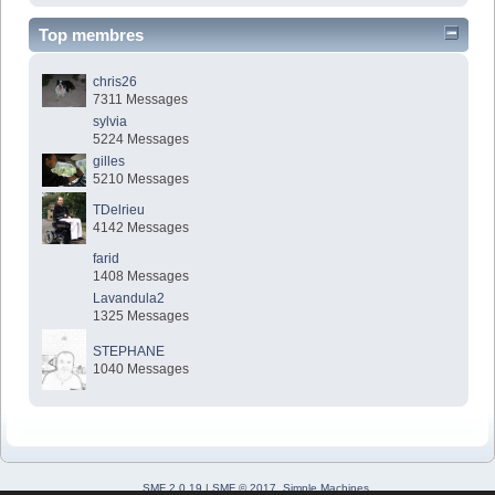
Top membres
chris26
7311 Messages
sylvia
5224 Messages
gilles
5210 Messages
TDelrieu
4142 Messages
farid
1408 Messages
Lavandula2
1325 Messages
STEPHANE
1040 Messages
SMF 2.0.19
|
SMF © 2017
,
Simple Machines