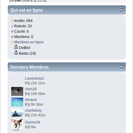
[29 juillet 2026 à 11:21:21]
Qui est en ligne
Invités: 664
Robots: 20
Caché: 0
Membres: 0
Membres en ligne
:
DotBot
Baidu (19)
Derniers Membres
Lavandula2
93j 21h 11m
chris26
84j 19h 56m
Arnaud
83j 9h 36m
charlieboy
66j 21h 41m
Gyzmo34
63j 9m