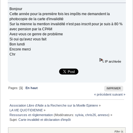
Bonjour
Cette année pour la première fois les impôts me demandent la
photocopie de la carte d'invalidité
Sur la mienne la mention invalidité n'est pas inscrit pour je suis à 80 %
avec pension par la CPAM
Avez-vous ce genre de problème
Si oui qu'avez vous fait
Bon lundi
Encore merci
Chr
IP archivée
Pages: [
1
]
En haut
IMPRIMER
« précédent
suivant »
Association Libre d'Aide a la Recherche sur la Moelle Epiniere
»
LA VIE QUOTIDIENNE
»
Ressources et règlementation
(Modérateurs:
sylvia
,
chris26
,
anneso
) »
Sujet:
Carte invalidité et déclaration d'impôt 
Aller à: