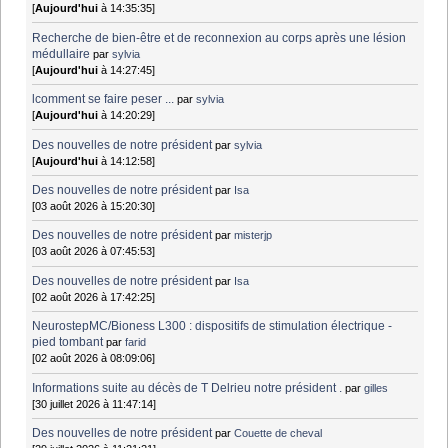
[
Aujourd'hui
à 14:35:35]
Recherche de bien-être et de reconnexion au corps après une lésion
médullaire
par
sylvia
[
Aujourd'hui
à 14:27:45]
lcomment se faire peser ...
par
sylvia
[
Aujourd'hui
à 14:20:29]
Des nouvelles de notre président
par
sylvia
[
Aujourd'hui
à 14:12:58]
Des nouvelles de notre président
par
Isa
[03 août 2026 à 15:20:30]
Des nouvelles de notre président
par
misterjp
[03 août 2026 à 07:45:53]
Des nouvelles de notre président
par
Isa
[02 août 2026 à 17:42:25]
NeurostepMC/Bioness L300 : dispositifs de stimulation électrique -
pied tombant
par
farid
[02 août 2026 à 08:09:06]
Informations suite au décès de T Delrieu notre président .
par
gilles
[30 juillet 2026 à 11:47:14]
Des nouvelles de notre président
par
Couette de cheval