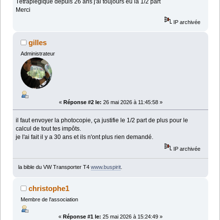
Tétraplégique depuis 26 ans j'ai toujours eu la 1/2 part
Merci
IP archivée
gilles
Administrateur
«
Réponse #2 le:
26 mai 2026 à 11:45:58 »
il faut envoyer la photocopie, ça justifie le 1/2 part de plus pour le
calcul de tout tes impôts.
je l'ai fait il y a 30 ans et ils n'ont plus rien demandé.
IP archivée
la bible du VW Transporter T4
www.buspirit
.
christophe1
Membre de l'association
«
Réponse #1 le:
25 mai 2026 à 15:24:49 »