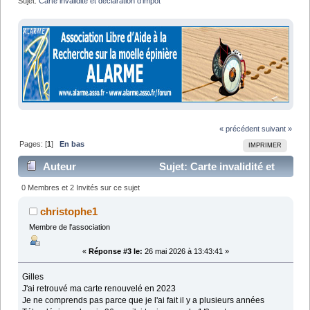
Sujet:
Carte invalidité et déclaration d'impôt 
« précédent
suivant »
Pages: [
1
]
En bas
IMPRIMER
Auteur
Sujet: Carte invalidité et
déclaration d'impôt (Lu 12015 fois)
0 Membres et 2 Invités sur ce sujet
christophe1
Membre de l'association
«
Réponse #3 le:
26 mai 2026 à 13:43:41 »
Gilles
J'ai retrouvé ma carte renouvelé en 2023
Je ne comprends pas parce que je l'ai fait il y a plusieurs années