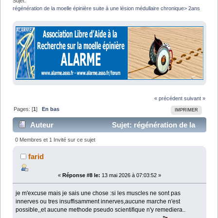
Sujet:
régénération de la moelle épinière suite à une lésion médullaire chronique> 2ans
« précédent
suivant »
Pages: [
1
]
En bas
IMPRIMER
Auteur
Sujet: régénération de la
moelle épinière suite à une lésion médullaire
0 Membres et 1 Invité sur ce sujet
chronique> 2ans (Lu 19680 fois)
farid
«
Réponse #8 le:
13 mai 2026 à 07:03:52 »
je m'excuse mais je sais une chose :si les muscles ne sont pas
innerves ou tres insuffisamment innerves,aucune marche n'est
possible,,et aucune methode pseudo scientifique n'y remediera..