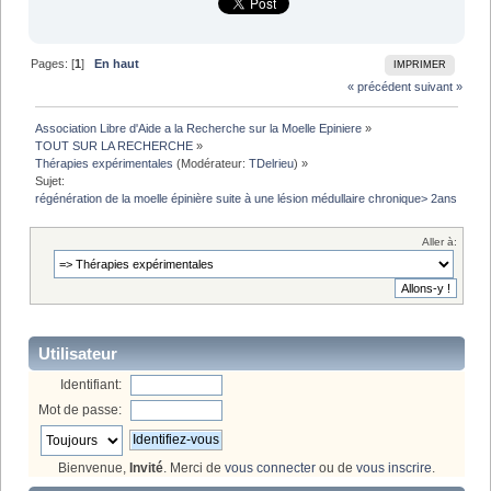
Pages: [
1
]
En haut
IMPRIMER
« précédent
suivant »
Association Libre d'Aide a la Recherche sur la Moelle Epiniere
»
TOUT SUR LA RECHERCHE
»
Thérapies expérimentales
(Modérateur:
TDelrieu
) »
Sujet:
régénération de la moelle épinière suite à une lésion médullaire chronique> 2ans
Aller à:
Utilisateur
Identifiant:
Mot de passe:
Bienvenue,
Invité
. Merci de
vous connecter
ou de
vous inscrire
.