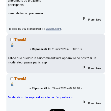
chercheurs ou praticiens
participants.
merci de ta compréhension.
IP archivée
la bible du VW Transporter T4
www.buspirit
.
TheoM
«
Réponse #2 le:
11 mai 2026 à 15:07:01 »
est-ce que quelqu'un sait comment faire apparaitre ce post ? si un
modérateur passe par ici svp
IP archivée
TheoM
«
Réponse #1 le:
09 mai 2026 à 04:09:10 »
Modération : le sujet est en attente d'approbation.
IP archivée