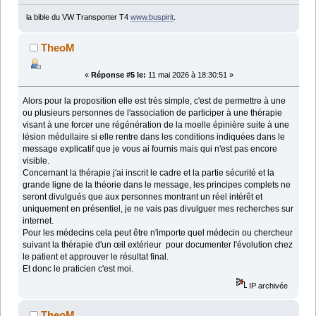
la bible du VW Transporter T4
www.buspirit
.
TheoM
«
Réponse #5 le:
11 mai 2026 à 18:30:51 »
Alors pour la proposition elle est très simple, c'est de permettre à une
ou plusieurs personnes de l'association de participer à une thérapie
visant à une forcer une régénération de la moelle épinière suite à une
lésion médullaire si elle rentre dans les conditions indiquées dans le
message explicatif que je vous ai fournis mais qui n'est pas encore
visible.
Concernant la thérapie j'ai inscrit le cadre et la partie sécurité et la
grande ligne de la théorie dans le message, les principes complets ne
seront divulgués que aux personnes montrant un réel intérêt et
uniquement en présentiel, je ne vais pas divulguer mes recherches sur
internet.
Pour les médecins cela peut être n'importe quel médecin ou chercheur
suivant la thérapie d'un œil extérieur pour documenter l'évolution chez
le patient et approuver le résultat final.
Et donc le praticien c'est moi.
IP archivée
TheoM