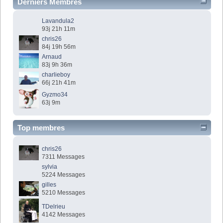
Derniers Membres
Lavandula2
93j 21h 11m
chris26
84j 19h 56m
Arnaud
83j 9h 36m
charlieboy
66j 21h 41m
Gyzmo34
63j 9m
Top membres
chris26
7311 Messages
sylvia
5224 Messages
gilles
5210 Messages
TDelrieu
4142 Messages