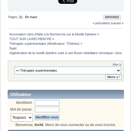
Pages: [
1
]
En haut
IMPRIMER
« précédent
suivant »
Association Libre d'Aide a la Recherche sur la Moelle Epiniere
»
TOUT SUR LA RECHERCHE
»
Thérapies expérimentales
(Modérateur:
TDelrieu
) »
Sujet:
régénération de la moelle épinière suite à une lésion médullaire chronique> 2ans
Aller à:
Utilisateur
Identifiant:
Mot de passe:
Bienvenue,
Invité
. Merci de
vous connecter
ou de
vous inscrire
.