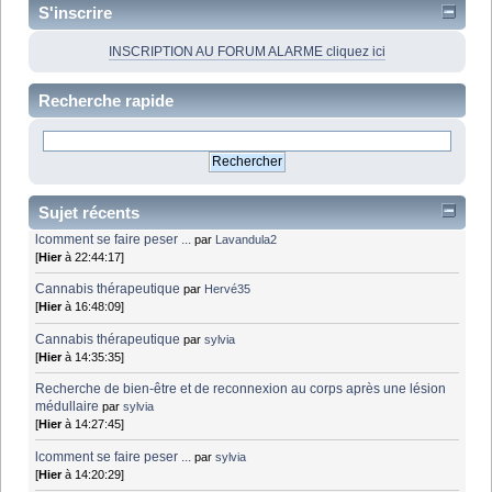
S'inscrire
INSCRIPTION AU FORUM ALARME cliquez ici
Recherche rapide
Sujet récents
lcomment se faire peser ...
par
Lavandula2
[
Hier
à 22:44:17]
Cannabis thérapeutique
par
Hervé35
[
Hier
à 16:48:09]
Cannabis thérapeutique
par
sylvia
[
Hier
à 14:35:35]
Recherche de bien-être et de reconnexion au corps après une lésion
médullaire
par
sylvia
[
Hier
à 14:27:45]
lcomment se faire peser ...
par
sylvia
[
Hier
à 14:20:29]