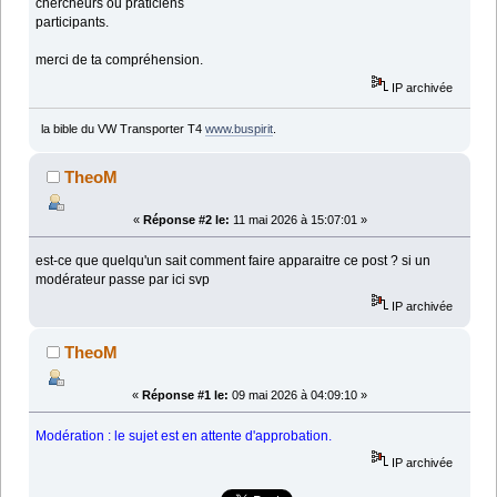
chercheurs ou praticiens
participants.
merci de ta compréhension.
IP archivée
la bible du VW Transporter T4
www.buspirit
.
TheoM
«
Réponse #2 le:
11 mai 2026 à 15:07:01 »
est-ce que quelqu'un sait comment faire apparaitre ce post ? si un
modérateur passe par ici svp
IP archivée
TheoM
«
Réponse #1 le:
09 mai 2026 à 04:09:10 »
Modération : le sujet est en attente d'approbation.
IP archivée