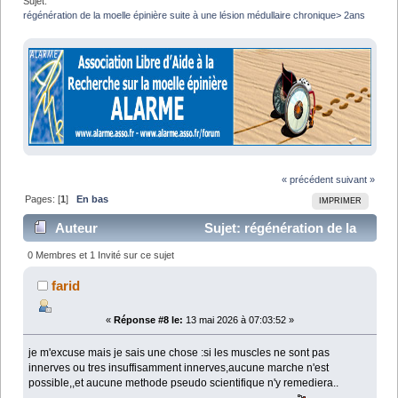
Sujet:
régénération de la moelle épinière suite à une lésion médullaire chronique> 2ans
« précédent
suivant »
Pages: [
1
]
En bas
IMPRIMER
Auteur
Sujet: régénération de la
moelle épinière suite à une lésion médullaire
0 Membres et 1 Invité sur ce sujet
chronique> 2ans (Lu 19706 fois)
farid
«
Réponse #8 le:
13 mai 2026 à 07:03:52 »
je m'excuse mais je sais une chose :si les muscles ne sont pas
innerves ou tres insuffisamment innerves,aucune marche n'est
possible,,et aucune methode pseudo scientifique n'y remediera..