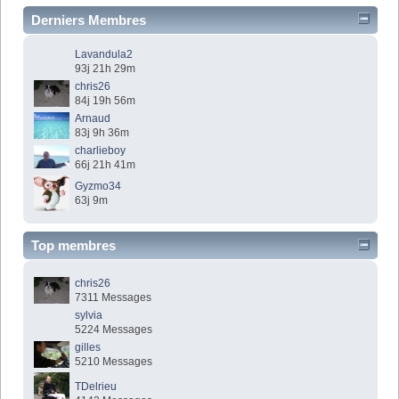
Derniers Membres
Lavandula2
93j 21h 29m
chris26
84j 19h 56m
Arnaud
83j 9h 36m
charlieboy
66j 21h 41m
Gyzmo34
63j 9m
Top membres
chris26
7311 Messages
sylvia
5224 Messages
gilles
5210 Messages
TDelrieu