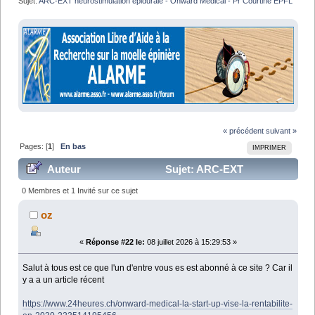
Sujet:
ARC-EXT neurostimulation épidurale - Onward Medical - Pr Courtine EPFL
« précédent
suivant »
Pages: [
1
]
En bas
IMPRIMER
Auteur
Sujet: ARC-EXT
neurostimulation épidurale - Onward Medical - Pr
0 Membres et 1 Invité sur ce sujet
Courtine EPFL (Lu 68238 fois)
oz
«
Réponse #22 le:
08 juillet 2026 à 15:29:53 »
Salut à tous est ce que l'un d'entre vous es est abonné à ce site ? Car il
y a a un article récent
https://www.24heures.ch/onward-medical-la-start-up-vise-la-rentabilite-