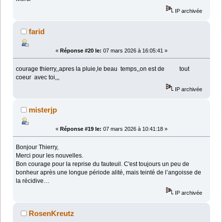
IP archivée
farid
«
Réponse #20 le:
07 mars 2026 à 16:05:41 »
courage thierry,,apres la pluie,le beau temps,,on est de tout
coeur avec toi,,,
IP archivée
misterjp
«
Réponse #19 le:
07 mars 2026 à 10:41:18 »
Bonjour Thierry,
Merci pour les nouvelles.
Bon courage pour la reprise du fauteuil. C'est toujours un peu de
bonheur après une longue période alité, mais teinté de l’angoisse de
la récidive…
IP archivée
RosenKreutz