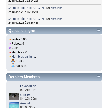
[27 juillet 2026 à 12:24:22]
Cherche hôtel nice URGENT
par
christinne
[24 juillet 2026 à 15:59:24]
Cherche hôtel nice URGENT
par
christinne
[24 juillet 2026 à 15:56:46]
Qui est en ligne
Invités: 500
Robots: 9
Caché: 0
Membres: 0
Membres en ligne
:
DotBot
Baidu (8)
Derniers Membres
Lavandula2
93j 21h 11m
chris26
84j 19h 56m
Arnaud
83j 9h 36m