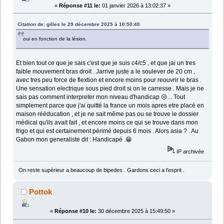
«
Réponse #11 le:
01 janvier 2026 à 13:02:37 »
Citation de: gilles le 29 décembre 2025 à 10:50:40
oui en fonction de la lésion.
Et bien tout ce que je sais c'est que je suis c4/c5 , et que jai un tres
faible mouvement bras droit . Jarrive juste a le soulever de 20 cm ,
avec tres peu force de flextion et encore moins pour reouvrir le bras .
Une sensation electrique sous pied droit si on le carresse . Mais je ne
sais pas comment interpreter mon niveau d'handicap 😒... Tout
simplement parce que j'ai quitté la france un mois apres etre placé en
maison rééducation , et je ne sait même pas ou se trouve le dossier
médical qu'ils avait fait , et encore moins ce qui se trouve dans mon
frigo et qui est certainement périmé depuis 6 mois . Alors asia ? . Au
Gabon mon generaliste dit : Handicapé .😁
IP archivée
On reste supérieur a beaucoup de bipedes . Gardons ceci a l'esprit .
Pottok
«
Réponse #10 le:
30 décembre 2025 à 15:49:50 »