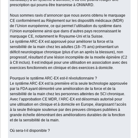
prescription qui pourra être transmise à ONWARD.
Nous sommes ravis d’annoncer que nous avons obtenu le marquage
CE conformément au Règlement sur les dispositifs médicaux (MDR)
de l’Union européenne, ce qui permet l’utilisation du système dans
l’Union européenne ainsi que dans d’autres pays reconnaissant le
marquage CE, notamment le Royaume-Uni et la Suisse.
Le système ARC-EX est approuvé pour améliorer la force et la
sensibilité de la main chez les adultes (18–75 ans) présentant un
déficit neurologique chronique (plus d’un an après la blessure), non
progressif, résultant d’une lésion incomplète de la moelle épinière (C2
à C8 inclus). Il est indiqué pour une utilisation en association avec des
exercices fonctionnels en clinique et des exercices à domicile.
Pourquoi le système ARC-EX est-il révolutionnaire ?
Le système ARC-EX est la première et la seule technologie approuvée
par la FDA ayant démontré une amélioration de la force et de la
sensibilité de la main chez les personnes atteintes de SCI chronique.
Avec l’approbation CE MDR, l’ARC-EX est désormais autorisé pour
une utilisation en clinique et à domicile en Europe, élargissant l’accès
à la seule thérapie soutenue par des preuves cliniques publiées à
grande échelle démontrant des améliorations durables de la fonction
et de la sensibilité de la main.
Où sera-t-il disponible ?