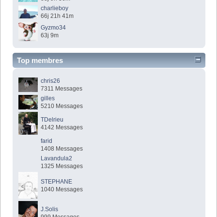
charlieboy
66j 21h 41m
Gyzmo34
63j 9m
Top membres
chris26
7311 Messages
gilles
5210 Messages
TDelrieu
4142 Messages
farid
1408 Messages
Lavandula2
1325 Messages
STEPHANE
1040 Messages
J.Solis
999 Messages