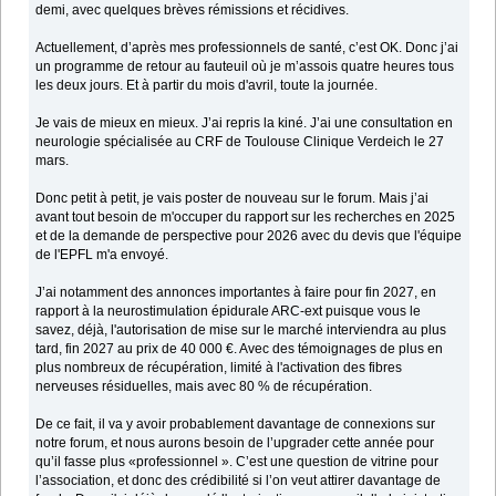
demi, avec quelques brèves rémissions et récidives.
Actuellement, d’après mes professionnels de santé, c’est OK. Donc j’ai
un programme de retour au fauteuil où je m’assois quatre heures tous
les deux jours. Et à partir du mois d'avril, toute la journée.
Je vais de mieux en mieux. J’ai repris la kiné. J’ai une consultation en
neurologie spécialisée au CRF de Toulouse Clinique Verdeich le 27
mars.
Donc petit à petit, je vais poster de nouveau sur le forum. Mais j’ai
avant tout besoin de m'occuper du rapport sur les recherches en 2025
et de la demande de perspective pour 2026 avec du devis que l'équipe
de l'EPFL m'a envoyé.
J’ai notamment des annonces importantes à faire pour fin 2027, en
rapport à la neurostimulation épidurale ARC-ext puisque vous le
savez, déjà, l'autorisation de mise sur le marché interviendra au plus
tard, fin 2027 au prix de 40 000 €. Avec des témoignages de plus en
plus nombreux de récupération, limité à l'activation des fibres
nerveuses résiduelles, mais avec 80 % de récupération.
De ce fait, il va y avoir probablement davantage de connexions sur
notre forum, et nous aurons besoin de l’upgrader cette année pour
qu’il fasse plus «professionnel ». C’est une question de vitrine pour
l’association, et donc des crédibilité si l’on veut attirer davantage de