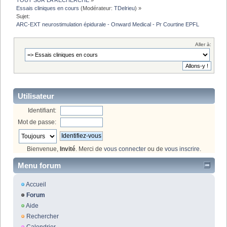
TOUT SUR LA RECHERCHE
»
Essais cliniques en cours
(Modérateur:
TDelrieu
) »
Sujet:
ARC-EXT neurostimulation épidurale - Onward Medical - Pr Courtine EPFL
Aller à:
Utilisateur
Identifiant:
Mot de passe:
Bienvenue,
Invité
. Merci de
vous connecter
ou de
vous inscrire
.
Menu forum
Accueil
Forum
Aide
Rechercher