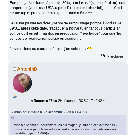
Europe, ça fonctionne à plus de 80%, non invasif (sans opération), non
dangereux (vu qu'aux USA tu peux l'utiliser seul chez toi),........... C'est
beaucoup et prometteur mais peu quand même ^^
Je laisse passer les fêtes, j'ai rdv de remplissage pompe à liorésal le
09/01, après cette date, "j'attaque" à nouveau en tant que particulier
voir ce qu'il en ait + ma doc en rééducation "ré-attaque" pour que 'les'
centres de rééducation puisse en acquérir...
Je vous tiens au courant dès que j'en sais plus
IP archivée
AntoninD
«
Réponse #8 le:
29 décembre 2025 à 17:40:02 »
Citation de: elmario le 27 décembre 2025 à 14:41:09
Mise à disposition "doucement" en Allemagne, je suis en contact avec eux
pour voir si je peux le tester/ mon centre de rééducation fait cela aussi en
parallèle... (prix 40 000$).