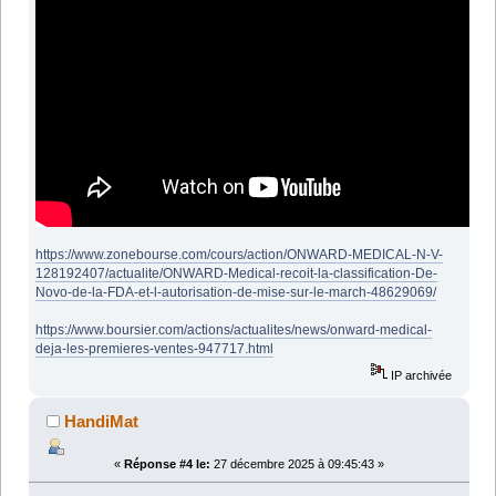
https://www.zonebourse.com/cours/action/ONWARD-MEDICAL-N-V-
128192407/actualite/ONWARD-Medical-recoit-la-classification-De-
Novo-de-la-FDA-et-l-autorisation-de-mise-sur-le-march-48629069/
https://www.boursier.com/actions/actualites/news/onward-medical-
deja-les-premieres-ventes-947717.html
IP archivée
HandiMat
«
Réponse #4 le:
27 décembre 2025 à 09:45:43 »