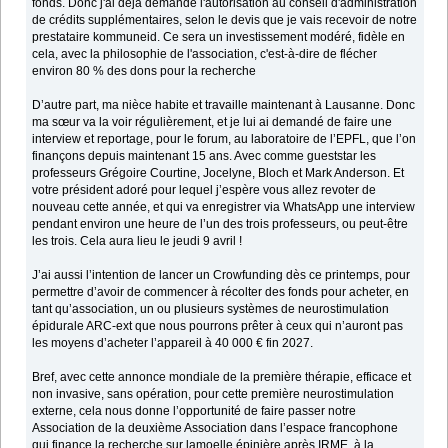
fonds. Donc j'ai déjà demandé l'autorisation au conseil d'administration
de crédits supplémentaires, selon le devis que je vais recevoir de notre
prestataire kommuneid. Ce sera un investissement modéré, fidèle en
cela, avec la philosophie de l'association, c'est-à-dire de flécher
environ 80 % des dons pour la recherche
D’autre part, ma nièce habite et travaille maintenant à Lausanne. Donc
ma sœur va la voir régulièrement, et je lui ai demandé de faire une
interview et reportage, pour le forum, au laboratoire de l’EPFL, que l’on
finançons depuis maintenant 15 ans. Avec comme gueststar les
professeurs Grégoire Courtine, Jocelyne, Bloch et Mark Anderson. Et
votre président adoré pour lequel j’espère vous allez revoter de
nouveau cette année, et qui va enregistrer via WhatsApp une interview
pendant environ une heure de l’un des trois professeurs, ou peut-être
les trois. Cela aura lieu le jeudi 9 avril !
J’ai aussi l’intention de lancer un Crowfunding dès ce printemps, pour
permettre d’avoir de commencer à récolter des fonds pour acheter, en
tant qu’association, un ou plusieurs systèmes de neurostimulation
épidurale ARC-ext que nous pourrons prêter à ceux qui n’auront pas
les moyens d’acheter l’appareil à 40 000 € fin 2027.
Bref, avec cette annonce mondiale de la première thérapie, efficace et
non invasive, sans opération, pour cette première neurostimulation
externe, cela nous donne l’opportunité de faire passer notre
Association de la deuxième Association dans l’espace francophone
qui finance la recherche sur lamoelle épinière après IRME, à la